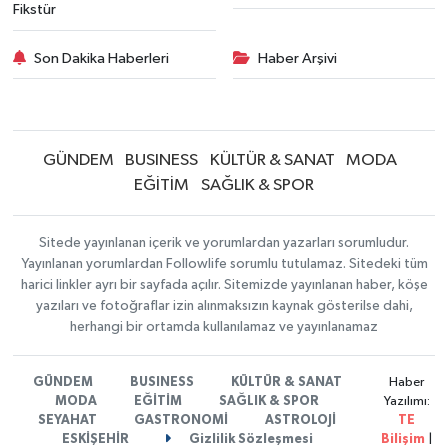
Fikstür
Son Dakika Haberleri
Haber Arşivi
GÜNDEM
BUSINESS
KÜLTÜR & SANAT
MODA
EĞİTİM
SAĞLIK & SPOR
Sitede yayınlanan içerik ve yorumlardan yazarları sorumludur.
Yayınlanan yorumlardan Followlife sorumlu tutulamaz. Sitedeki tüm
harici linkler ayrı bir sayfada açılır. Sitemizde yayınlanan haber, köşe
yazıları ve fotoğraflar izin alınmaksızın kaynak gösterilse dahi,
herhangi bir ortamda kullanılamaz ve yayınlanamaz
GÜNDEM
BUSINESS
KÜLTÜR & SANAT
Haber
MODA
EĞİTİM
SAĞLIK & SPOR
Yazılımı:
SEYAHAT
GASTRONOMİ
ASTROLOJİ
TE
ESKİŞEHİR
Gizlilik Sözleşmesi
Bilişim
|