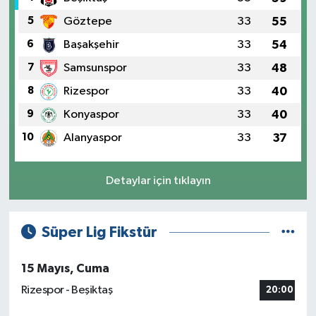
5
Göztepe
33
55
6
Başakşehir
33
54
7
Samsunspor
33
48
8
Rizespor
33
40
9
Konyaspor
33
40
10
Alanyaspor
33
37
Detaylar için tıklayın
Süper Lig Fikstür
15 Mayıs, Cuma
Rizespor - Beşiktaş
20:00