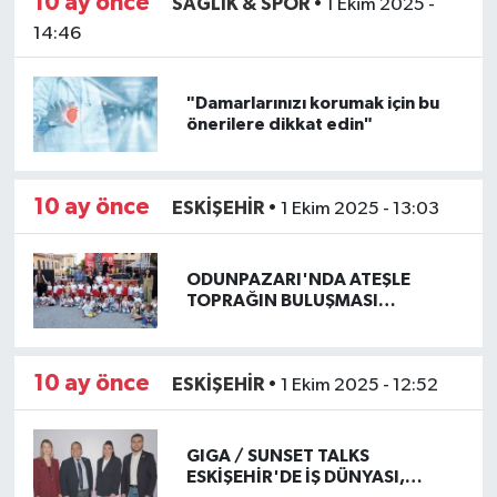
10 ay önce
SAĞLIK & SPOR
•
1 Ekim 2025 -
14:46
"Damarlarınızı korumak için bu
önerilere dikkat edin"
10 ay önce
ESKİŞEHİR
•
1 Ekim 2025 - 13:03
ODUNPAZARI'NDA ATEŞLE
TOPRAĞIN BULUŞMASI
GERÇEKLEŞTİ
10 ay önce
ESKİŞEHİR
•
1 Ekim 2025 - 12:52
GIGA / SUNSET TALKS
ESKİŞEHİR'DE İŞ DÜNYASI,