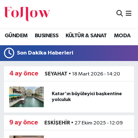
GÜNDEM
Eskişehir Nöbetçi Eczaneler
GÜNDEM
BUSINESS
KÜLTÜR & SANAT
MODA
BUSINESS
Eskişehir Hava Durumu
Son Dakika Haberleri
KÜLTÜR & SANAT
Eskişehir Namaz Vakitleri
MODA
Eskişehir Trafik Yoğunluk Haritası
4 ay önce
SEYAHAT
•
18 Mart 2026 - 14:20
EĞİTİM
Süper Lig Puan Durumu ve Fikstür
Katar'ın büyüleyici başkentine
yolculuk
SAĞLIK & SPOR
Tüm Manşetler
Son Dakika Haberleri
9 ay önce
ESKİŞEHİR
•
27 Ekim 2025 - 12:09
Haber Arşivi