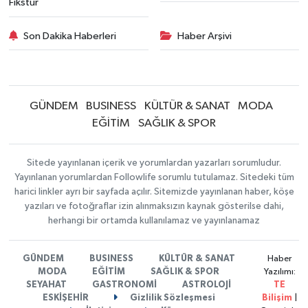
Fikstür
Son Dakika Haberleri
Haber Arşivi
GÜNDEM
BUSINESS
KÜLTÜR & SANAT
MODA
EĞİTİM
SAĞLIK & SPOR
Sitede yayınlanan içerik ve yorumlardan yazarları sorumludur.
Yayınlanan yorumlardan Followlife sorumlu tutulamaz. Sitedeki tüm
harici linkler ayrı bir sayfada açılır. Sitemizde yayınlanan haber, köşe
yazıları ve fotoğraflar izin alınmaksızın kaynak gösterilse dahi,
herhangi bir ortamda kullanılamaz ve yayınlanamaz
GÜNDEM
BUSINESS
KÜLTÜR & SANAT
Haber
MODA
EĞİTİM
SAĞLIK & SPOR
Yazılımı:
SEYAHAT
GASTRONOMİ
ASTROLOJİ
TE
ESKİŞEHİR
Gizlilik Sözleşmesi
Bilişim
|