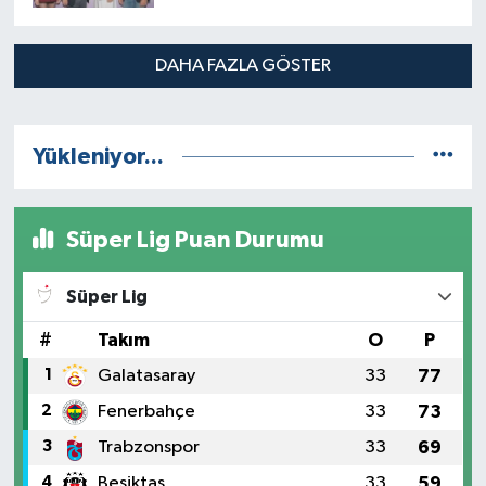
HUKUK VE GENÇLİĞİ
BULUŞTURDU
DAHA FAZLA GÖSTER
Yükleniyor...
Süper Lig Puan Durumu
Süper Lig
#
Takım
O
P
1
Galatasaray
33
77
2
Fenerbahçe
33
73
3
Trabzonspor
33
69
4
Beşiktaş
33
59