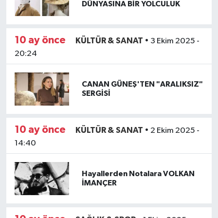
DÜNYASINA BİR YOLCULUK
10 ay önce
KÜLTÜR & SANAT
•
3 Ekim 2025 -
20:24
CANAN GÜNEŞ'TEN "ARALIKSIZ"
SERGİSİ
10 ay önce
KÜLTÜR & SANAT
•
2 Ekim 2025 -
14:40
Hayallerden Notalara VOLKAN
İMANÇER