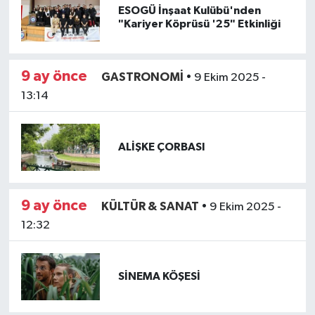
ESOGÜ İnşaat Kulübü'nden
"Kariyer Köprüsü '25" Etkinliği
9 ay önce
GASTRONOMİ
•
9 Ekim 2025 -
13:14
ALİŞKE ÇORBASI
9 ay önce
KÜLTÜR & SANAT
•
9 Ekim 2025 -
12:32
SİNEMA KÖŞESİ