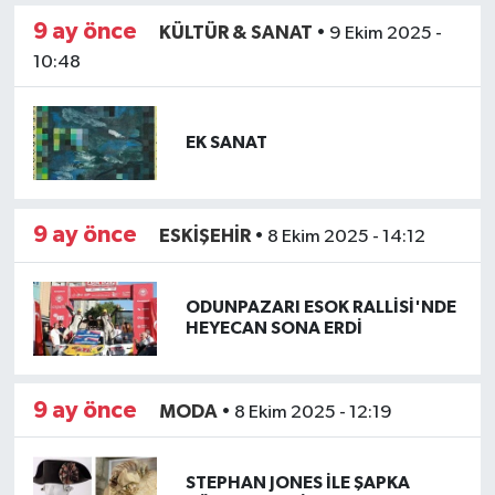
9 ay önce
KÜLTÜR & SANAT
•
9 Ekim 2025 -
10:48
EK SANAT
9 ay önce
ESKİŞEHİR
•
8 Ekim 2025 - 14:12
ODUNPAZARI ESOK RALLİSİ'NDE
HEYECAN SONA ERDİ
9 ay önce
MODA
•
8 Ekim 2025 - 12:19
STEPHAN JONES İLE ŞAPKA