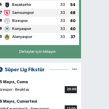
6
Başakşehir
33
54
7
Samsunspor
33
48
8
Rizespor
33
40
9
Konyaspor
33
40
0
Alanyaspor
33
37
Detaylar için tıklayın
Süper Lig Fikstür
5 Mayıs, Cuma
izespor - Beşiktaş
20:00
6 Mayıs, Cumartesi
atih Karagümrük - Alanyaspor
17:00