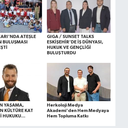
ARI'NDA ATEŞLE
GIGA / SUNSET TALKS
N BULUŞMASI
ESKİŞEHİR'DE İŞ DÜNYASI,
ŞTİ
HUKUK VE GENÇLİĞİ
BULUŞTURDU
N YAŞAMA,
Herkoloji Medya
N KÜLTÜRE KAT
Akademi'den Hem Medyaya
İ HUKUKU...
Hem Topluma Katkı