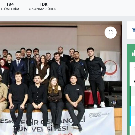
184
1 DK
GÖSTERIM
OKUNMA SÜRESI
Y