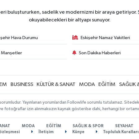
eri buluştururken, sadelik ve modernizmi bir araya getiriyor.
okuyabilecekleri bir altyapı sunuyor.
işehir Hava Durumu
Eskişehir Namaz Vakitleri
 Manşetler
Son Dakika Haberleri
EM
BUSINESS
KÜLTÜR & SANAT
MODA
EĞİTİM
SAĞLIK 
sorumludur. Yayınlanan yorumlardan Followlife sorumlu tutulamaz. Sitedeki tü
 ve fotoğraflar izin alınmaksızın kaynak gösterilse dahi, herhangi bir orta
SANAT
MODA
EĞİTİM
SAĞLIK & SPOR
SEYAHAT
Sözleşmesi
İletişim
Künye
Topluluk Kuralları