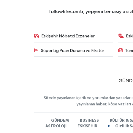
followlifecomtr, yepyeni temasıyla sizl
Eskişehir Nöbetçi Eczaneler
Esk
Süper Lig Puan Durumu ve Fikstür
Tüm
GÜND
Sitede yayınlanan içerik ve yorumlardan yazarları 
yayınlanan haber, köşe yazıları
GÜNDEM
BUSINESS
KÜLTÜR & 
ASTROLOJİ
ESKİŞEHİR
Gizlilik 