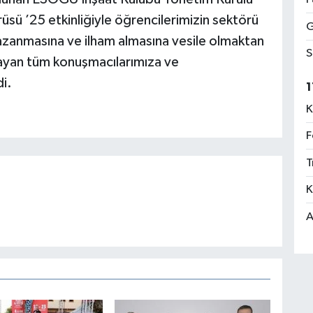
sü ’25 etkinliğiyle öğrencilerimizin sektörü
G
zanmasına ve ilham almasına vesile olmaktan
S
ayan tüm konuşmacılarımıza ve
di.
1
K
F
T
K
A