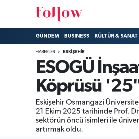
GÜNDEM
Eskişehir Nöbetçi Eczaneler
GÜNDEM
BUSINESS
KÜLTÜR & SANAT
BUSINESS
Eskişehir Hava Durumu
HABERLER
ESKİŞEHİR
KÜLTÜR & SANAT
Eskişehir Namaz Vakitleri
ESOGÜ İnşaat
MODA
Eskişehir Trafik Yoğunluk Haritası
Köprüsü '25" 
EĞİTİM
Süper Lig Puan Durumu ve Fikstür
Eskişehir Osmangazi Üniversite
SAĞLIK & SPOR
Tüm Manşetler
21 Ekim 2025 tarihinde Prof. Dr
Son Dakika Haberleri
sektörün öncü isimleri ile üniver
artırmak oldu.
Haber Arşivi