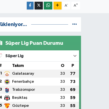
-
+
A
A
ükleniyor...
Süper Lig Puan Durumu
Süper Lig
#
Takım
O
P
1
Galatasaray
33
77
2
Fenerbahçe
33
73
3
Trabzonspor
33
69
4
Beşiktaş
33
59
5
Göztepe
33
55