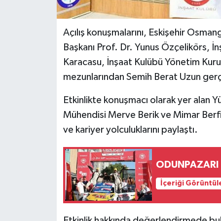
Açılış konuşmalarını, Eskişehir Osman
Başkanı Prof. Dr. Yunus Özçelikörs, İ
Karacasu, İnşaat Kulübü Yönetim Kuru
mezunlarından Semih Berat Uzun gerçe
Etkinlikte konuşmacı olarak yer alan 
Mühendisi Merve Berik ve Mimar Berfin
ve kariyer yolculuklarını paylaştı.
ODUNPAZARI 
İçeriği Görüntül
Etkinlik hakkında değerlendirmede b