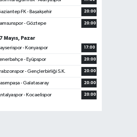
aziantep FK - Başakşehir
20:00
amsunspor - Göztepe
20:00
7 Mayıs, Pazar
ayserispor - Konyaspor
17:00
enerbahçe - Eyüpspor
20:00
rabzonspor - Gençlerbirliği S.K.
20:00
asımpaşa - Galatasaray
20:00
ntalyaspor - Kocaelispor
20:00