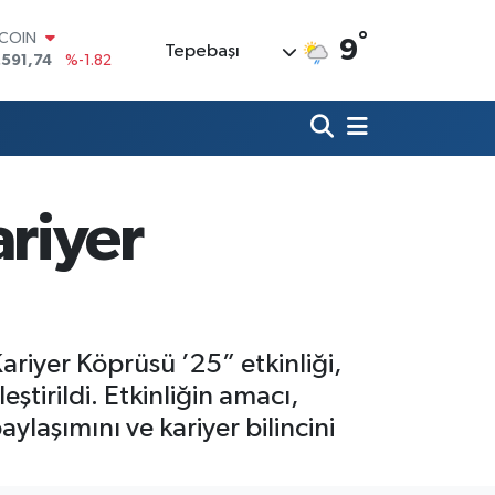
°
TCOIN
9
Tepebaşı
.591,74
%-1.82
LAR
,43620
%0.02
RO
,38690
%0.19
ERLİN
,60380
%0.18
riyer
ALTIN
62,09000
%0.19
ST100
.598,00
%0
riyer Köprüsü ’25” etkinliği,
tirildi. Etkinliğin amacı,
aylaşımını ve kariyer bilincini