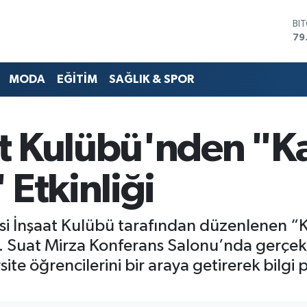
BI
79
DO
45
MODA
EĞİTİM
SAĞLIK & SPOR
EU
53
ST
61
 Kulübü'nden "Ka
G.
68
Bİ
Etkinliği
14
si İnşaat Kulübü tarafından düzenlenen “Ka
. Suat Mirza Konferans Salonu’nda gerçekleş
site öğrencilerini bir araya getirerek bilgi p