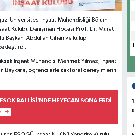
gazi Üniversitesi İnşaat Mühendisliği Bölüm
nşaat Kulübü Danışman Hocası Prof. Dr. Murat
lu Başkanı Abdullah Cihan ve kulüp
1
kleştirdi.
Yüksek İnşaat Mühendisi Mehmet Yılmaz, İnşaat
 Baykara, öğrencilerle sektörel deneyimlerini
ESOK RALLİSİ'NDE HEYECAN SONA ERDİ
1
R
e
1
ulunan ESOGÜ İnşaat Kulübü Yönetim Kurulu
F