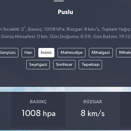
Puslu
°
Sıcaklık: 2
, Basınç: 1008 hPa, Rüzgar: 8 km/s, Toplam Yağış:
Görüş Mesafesi: 0 km, Gün Doğumu: 6:59, Gün Batımı: 19:12
Günyüzü
Han
İnönü
Mahmudiye
Mihalgazi
Mihalı
Seyitgazi
Sivrihisar
Tepebaşı
BASINÇ
RÜZGAR
1008
8
hpa
km/s