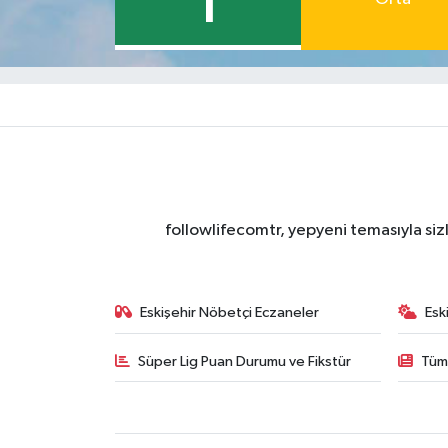
1
followlifecomtr, yepyeni temasıyla sizl
Eskişehir Nöbetçi Eczaneler
Esk
Süper Lig Puan Durumu ve Fikstür
Tüm