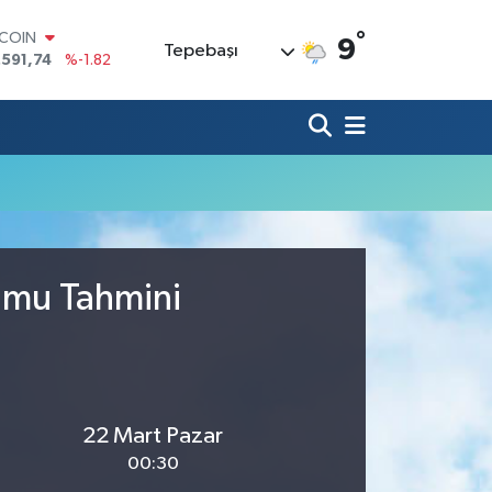
°
TCOIN
9
Tepebaşı
.591,74
%-1.82
LAR
,43620
%0.02
RO
,38690
%0.19
ERLİN
,60380
%0.18
ALTIN
62,09000
%0.19
ST100
.598,00
%0
rumu Tahmini
22 Mart Pazar
00:30