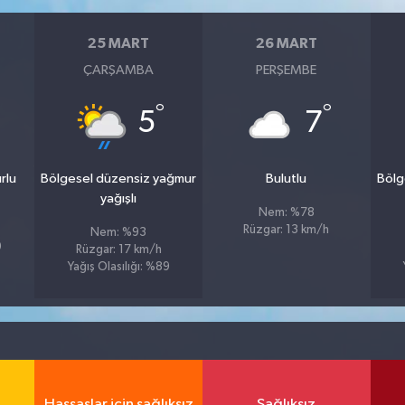
25 MART
26 MART
ÇARŞAMBA
PERŞEMBE
°
°
5
7
rlu
Bölgesel düzensiz yağmur
Bulutlu
Bölg
yağışlı
Nem: %78
Rüzgar: 13 km/h
Nem: %93
9
Rüzgar: 17 km/h
Yağış Olasılığı: %89
Hassaslar için sağlıksız
Sağlıksız