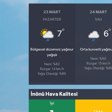
23 MART
24 MART
PAZARTESI
SALI
°
°
7
6
Bölgesel düzensiz yağmur
Orta kuvvetli yağmu
yağışlı
Nem: %90
Rüzgar: 15 km/h
Nem: %82
Yağış Olasılığı: %8
Rüzgar: 14 km/h
Yağış Olasılığı: %86
İnönü Hava Kalitesi
İyi
Orta