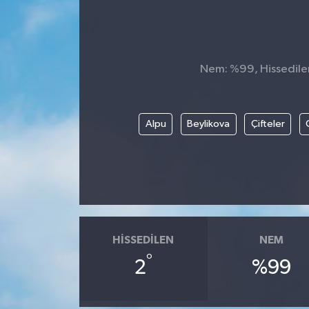
Nem: %99, Hissedilen 
Alpu
Beylikova
Çifteler
HISSEDILEN
NEM
°
2
%99