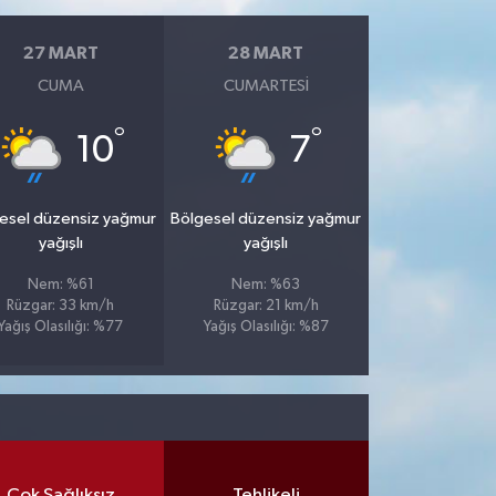
27 MART
28 MART
CUMA
CUMARTESI
°
°
10
7
esel düzensiz yağmur
Bölgesel düzensiz yağmur
yağışlı
yağışlı
Nem: %61
Nem: %63
Rüzgar: 33 km/h
Rüzgar: 21 km/h
Yağış Olasılığı: %77
Yağış Olasılığı: %87
Çok Sağlıksız
Tehlikeli