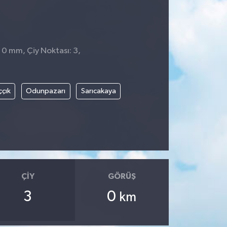
 0 mm, Çiy Noktası: 3,
ççık
Odunpazarı
Sarıcakaya
ÇIY
GÖRÜŞ
3
0
km