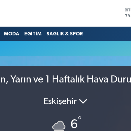
BI
79
DO
45
MODA
EĞİTİM
SAĞLIK & SPOR
EU
53
ST
61
G.
68
Bİ
14
, Yarın ve 1 Haftalık Hava Du
Eskişehir
°
6