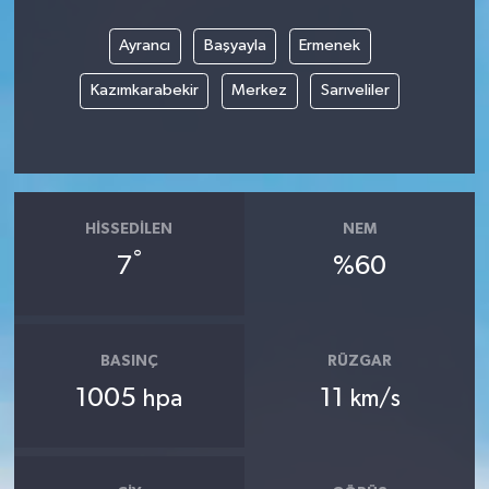
Ayrancı
Başyayla
Ermenek
Kazımkarabekir
Merkez
Sarıveliler
HISSEDILEN
NEM
°
7
%60
BASINÇ
RÜZGAR
1005
11
hpa
km/s