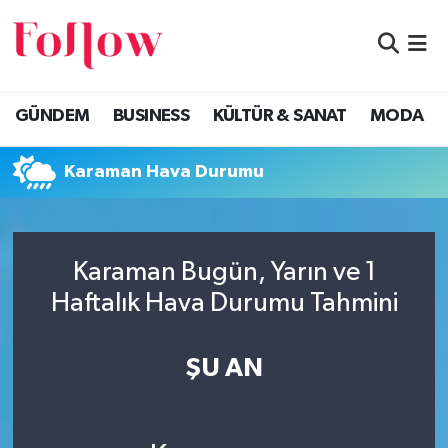
GÜNDEM
Eskişehir Nöbetçi Eczaneler
GÜNDEM
BUSINESS
KÜLTÜR & SANAT
MODA
BUSINESS
Eskişehir Hava Durumu
Karaman Hava Durumu
KÜLTÜR & SANAT
Eskişehir Namaz Vakitleri
MODA
Eskişehir Trafik Yoğunluk Haritası
Karaman Bugün, Yarın ve 1
EĞİTİM
Süper Lig Puan Durumu ve Fikstür
Haftalık Hava Durumu Tahmini
SAĞLIK & SPOR
Tüm Manşetler
ŞU AN
Son Dakika Haberleri
Haber Arşivi