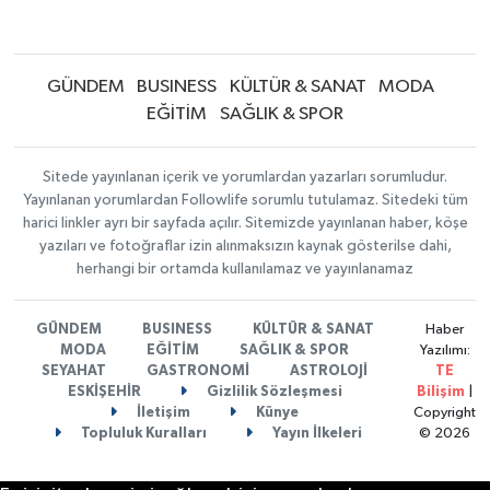
GÜNDEM
BUSINESS
KÜLTÜR & SANAT
MODA
EĞİTİM
SAĞLIK & SPOR
Sitede yayınlanan içerik ve yorumlardan yazarları sorumludur.
Yayınlanan yorumlardan Followlife sorumlu tutulamaz. Sitedeki tüm
harici linkler ayrı bir sayfada açılır. Sitemizde yayınlanan haber, köşe
yazıları ve fotoğraflar izin alınmaksızın kaynak gösterilse dahi,
herhangi bir ortamda kullanılamaz ve yayınlanamaz
GÜNDEM
BUSINESS
KÜLTÜR & SANAT
Haber
MODA
EĞİTİM
SAĞLIK & SPOR
Yazılımı:
SEYAHAT
GASTRONOMİ
ASTROLOJİ
TE
ESKİŞEHİR
Gizlilik Sözleşmesi
Bilişim
|
İletişim
Künye
Copyright
Topluluk Kuralları
Yayın İlkeleri
© 2026