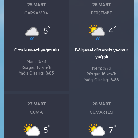
25 MART
26 MART
ÇARŞAMBA
PERŞEMBE
°
°
5
4
Orta kuvvetli yağmurlu
Bölgesel düzensiz yağmur
yağışlı
Nem: %73
Rüzgar: 16 km/h
Nem: %79
Yağış Olasılığı: %85
Rüzgar: 16 km/h
Yağış Olasılığı: %88
27 MART
28 MART
CUMA
CUMARTESI
°
°
5
7