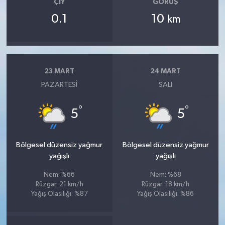
ÇIY
GÖRÜŞ
0.1
10
km
23 MART
24 MART
PAZARTESI
SALI
°
°
5
5
Bölgesel düzensiz yağmur
Bölgesel düzensiz yağmur
yağışlı
yağışlı
Nem: %66
Nem: %68
Rüzgar: 21 km/h
Rüzgar: 18 km/h
Yağış Olasılığı: %87
Yağış Olasılığı: %86