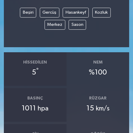
Beşiri
Gercüş
Hasankeyf
Kozluk
Merkez
Sason
HISSEDILEN
NEM
°
5
%100
BASINÇ
RÜZGAR
1011
15
hpa
km/s