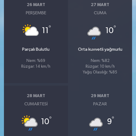
26 MART
27 MART
PERŞEMBE
CUMA
°
°
11
10
Parçalı Bulutlu
Orta kuvvetli yağmurlu
Nem: %69
Nem: %82
Rüzgar: 14 km/h
Rüzgar: 10 km/h
Yağış Olasılığı: %85
28 MART
29 MART
CUMARTESI
PAZAR
°
°
10
9