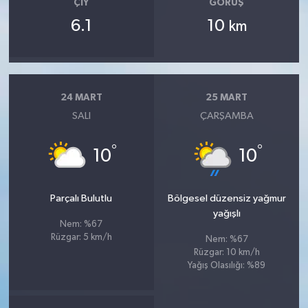
ÇIY
GÖRÜŞ
6.1
10
km
24 MART
25 MART
SALI
ÇARŞAMBA
°
°
10
10
Parçalı Bulutlu
Bölgesel düzensiz yağmur
yağışlı
Nem: %67
Rüzgar: 5 km/h
Nem: %67
Rüzgar: 10 km/h
Yağış Olasılığı: %89