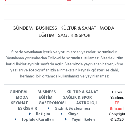
GÜNDEM
BUSINESS
KÜLTÜR & SANAT
MODA
EĞİTİM
SAĞLIK & SPOR
Sitede yayınlanan içerik ve yorumlardan yazarları sorumludur.
Yayınlanan yorumlardan Followlife sorumlu tutulamaz. Sitedeki tüm
harici linkler ayrı bir sayfada açılır. Sitemizde yayınlanan haber, köşe
yazıları ve fotoğraflar izin alınmaksızın kaynak gösterilse dahi,
herhangi bir ortamda kullanılamaz ve yayınlanamaz
GÜNDEM
BUSINESS
KÜLTÜR & SANAT
Haber
MODA
EĞİTİM
SAĞLIK & SPOR
Yazılımı:
SEYAHAT
GASTRONOMİ
ASTROLOJİ
TE
ESKİŞEHİR
Gizlilik Sözleşmesi
Bilişim
|
İletişim
Künye
Copyright
Topluluk Kuralları
Yayın İlkeleri
© 2026