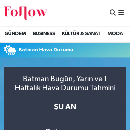
GÜNDEM
Eskişehir Nöbetçi Eczaneler
GÜNDEM
BUSINESS
KÜLTÜR & SANAT
MODA
BUSINESS
Eskişehir Hava Durumu
Batman Hava Durumu
KÜLTÜR & SANAT
Eskişehir Namaz Vakitleri
MODA
Eskişehir Trafik Yoğunluk Haritası
Batman Bugün, Yarın ve 1
EĞİTİM
Süper Lig Puan Durumu ve Fikstür
Haftalık Hava Durumu Tahmini
SAĞLIK & SPOR
Tüm Manşetler
ŞU AN
Son Dakika Haberleri
Haber Arşivi