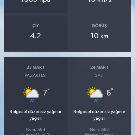
hpa
km/s
ÇIY
GÖRÜŞ
4.2
10
km
23 MART
24 MART
PAZARTESI
SALI
°
°
7
6
Bölgesel düzensiz yağmur
Bölgesel düzensiz yağmur
yağışlı
yağışlı
Nem: %84
Nem: %88