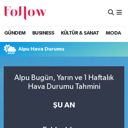
GÜNDEM
Eskişehir Nöbetçi Eczaneler
GÜNDEM
BUSINESS
KÜLTÜR & SANAT
MODA
BUSINESS
Eskişehir Hava Durumu
Alpu Hava Durumu
KÜLTÜR & SANAT
Eskişehir Namaz Vakitleri
MODA
Eskişehir Trafik Yoğunluk Haritası
Alpu Bugün, Yarın ve 1 Haftalık
EĞİTİM
Süper Lig Puan Durumu ve Fikstür
Hava Durumu Tahmini
SAĞLIK & SPOR
Tüm Manşetler
ŞU AN
Son Dakika Haberleri
Haber Arşivi