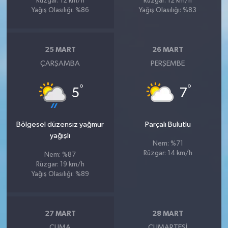
Rüzgar: 12 km/h
Rüzgar: 12 km/h
Yağış Olasılığı: %86
Yağış Olasılığı: %83
25 MART
26 MART
ÇARŞAMBA
PERŞEMBE
°
°
5
7
Bölgesel düzensiz yağmur
Parçalı Bulutlu
yağışlı
Nem: %71
Rüzgar: 14 km/h
Nem: %87
Rüzgar: 19 km/h
Yağış Olasılığı: %89
27 MART
28 MART
CUMA
CUMARTESI