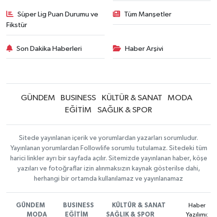
Süper Lig Puan Durumu ve
Tüm Manşetler
Fikstür
Son Dakika Haberleri
Haber Arşivi
GÜNDEM
BUSINESS
KÜLTÜR & SANAT
MODA
EĞİTİM
SAĞLIK & SPOR
Sitede yayınlanan içerik ve yorumlardan yazarları sorumludur.
Yayınlanan yorumlardan Followlife sorumlu tutulamaz. Sitedeki tüm
harici linkler ayrı bir sayfada açılır. Sitemizde yayınlanan haber, köşe
yazıları ve fotoğraflar izin alınmaksızın kaynak gösterilse dahi,
herhangi bir ortamda kullanılamaz ve yayınlanamaz
GÜNDEM
BUSINESS
KÜLTÜR & SANAT
Haber
MODA
EĞİTİM
SAĞLIK & SPOR
Yazılımı: