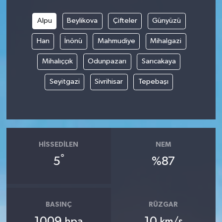
Alpu
Beylikova
Çifteler
Günyüzü
Han
İnönü
Mahmudiye
Mihalgazi
Mihalıççık
Odunpazarı
Sarıcakaya
Seyitgazi
Sivrihisar
Tepebaşı
HISSEDILEN
NEM
°
5
%87
BASINÇ
RÜZGAR
1009
10