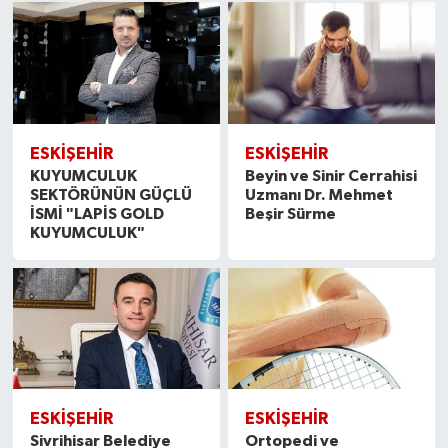
ESKİŞEHİR
ESKİŞEHİR
KUYUMCULUK
Beyin ve Sinir Cerrahisi
SEKTÖRÜNÜN GÜÇLÜ
Uzmanı Dr. Mehmet
İSMİ "LAPİS GOLD
Beşir Sürme
KUYUMCULUK"
ESKİŞEHİR
ESKİŞEHİR
Sivrihisar Belediye
Ortopedi ve