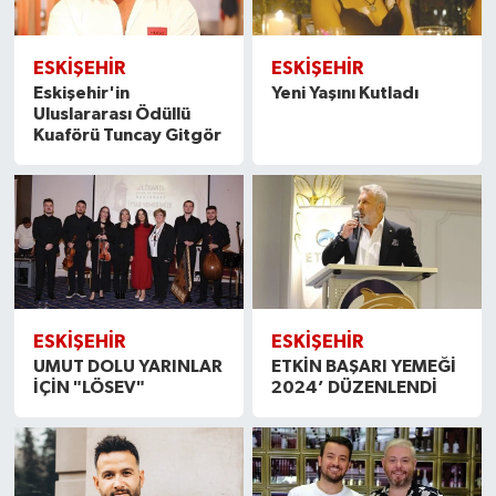
ESKİŞEHİR
ESKİŞEHİR
Eskişehir'in
Yeni Yaşını Kutladı
Uluslararası Ödüllü
Kuaförü Tuncay Gitgör
ESKİŞEHİR
ESKİŞEHİR
UMUT DOLU YARINLAR
ETKİN BAŞARI YEMEĞİ
İÇİN "LÖSEV"
2024’ DÜZENLENDİ