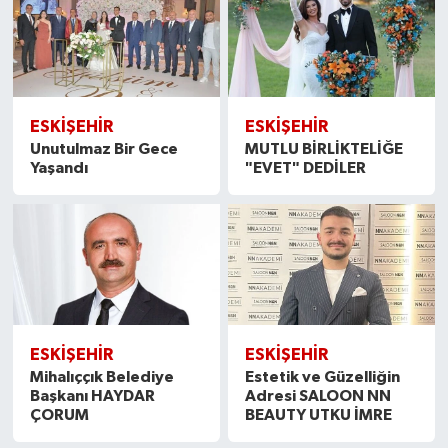
ESKİŞEHİR
ESKİŞEHİR
Unutulmaz Bir Gece
MUTLU BİRLİKTELİĞE
Yaşandı
"EVET" DEDİLER
ESKİŞEHİR
ESKİŞEHİR
Mihalıççık Belediye
Estetik ve Güzelliğin
Başkanı HAYDAR
Adresi SALOON NN
ÇORUM
BEAUTY UTKU İMRE