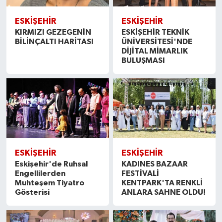
ESKİŞEHİR
ESKİŞEHİR
KIRMIZI GEZEGENİN
ESKİŞEHİR TEKNİK
BİLİNÇALTI HARİTASI
ÜNİVERSİTESİ'NDE
DİJİTAL MİMARLIK
BULUŞMASI
ESKİŞEHİR
ESKİŞEHİR
Eskişehir'de Ruhsal
KADINES BAZAAR
Engellilerden
FESTİVALİ
Muhteşem Tiyatro
KENTPARK'TA RENKLİ
Gösterisi
ANLARA SAHNE OLDU!