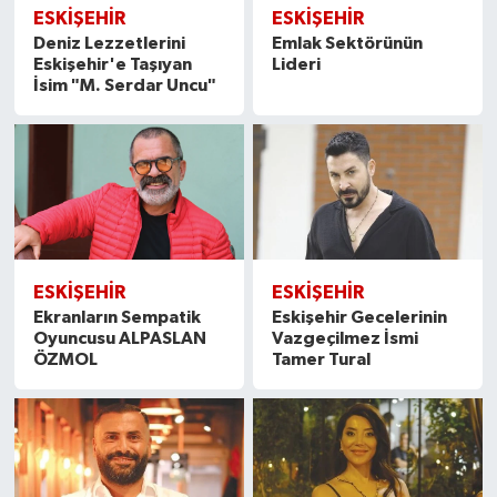
ESKİŞEHİR
ESKİŞEHİR
Deniz Lezzetlerini
Emlak Sektörünün
Eskişehir'e Taşıyan
Lideri
İsim "M. Serdar Uncu"
ESKİŞEHİR
ESKİŞEHİR
Ekranların Sempatik
Eskişehir Gecelerinin
Oyuncusu ALPASLAN
Vazgeçilmez İsmi
ÖZMOL
Tamer Tural