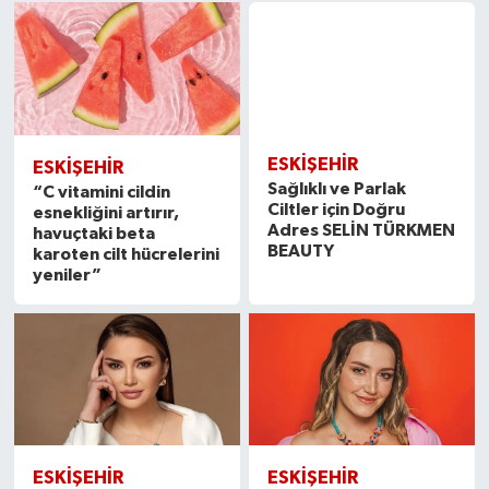
ESKİŞEHİR
ESKİŞEHİR
“C vitamini cildin
Sağlıklı ve Parlak
esnekliğini artırır,
Ciltler için Doğru
havuçtaki beta
Adres SELİN TÜRKMEN
karoten cilt hücrelerini
BEAUTY
yeniler”
ESKİŞEHİR
ESKİŞEHİR