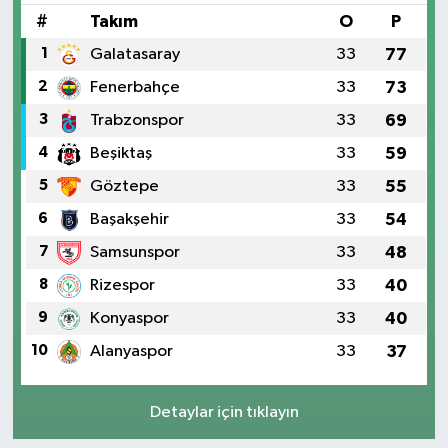
#
Takım
O
P
1
Galatasaray
33
77
2
Fenerbahçe
33
73
3
Trabzonspor
33
69
4
Beşiktaş
33
59
5
Göztepe
33
55
6
Başakşehir
33
54
7
Samsunspor
33
48
8
Rizespor
33
40
9
Konyaspor
33
40
10
Alanyaspor
33
37
Detaylar için tıklayın