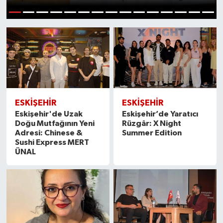
1
2
3
4
5
6
7
8
9
10
11
12
13
14
15
ESKİŞEHİR
ESKİŞEHİR
Eskişehir'de Uzak
Eskişehir’de Yaratıcı
Doğu Mutfağının Yeni
Rüzgâr: X Night
Adresi: Chinese &
Summer Edition
Sushi Express MERT
ÜNAL