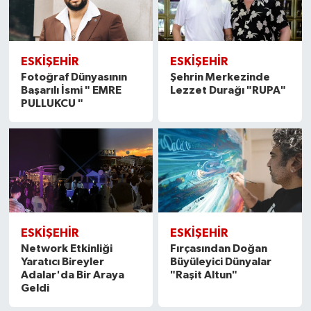
ESKİŞEHİR
ESKİŞEHİR
Fotoğraf Dünyasının
Şehrin Merkezinde
Başarılı İsmi " EMRE
Lezzet Durağı "RUPA"
PULLUKCU "
ESKİŞEHİR
ESKİŞEHİR
Network Etkinliği
Fırçasından Doğan
Yaratıcı Bireyler
Büyüleyici Dünyalar
Adalar'da Bir Araya
"Raşit Altun"
Geldi