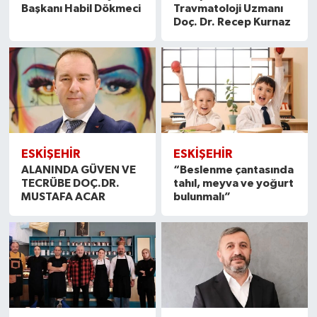
Başkanı Habil Dökmeci
Travmatoloji Uzmanı
Doç. Dr. Recep Kurnaz
ESKİŞEHİR
ESKİŞEHİR
ALANINDA GÜVEN VE
“Beslenme çantasında
TECRÜBE DOÇ.DR.
tahıl, meyva ve yoğurt
MUSTAFA ACAR
bulunmalı”