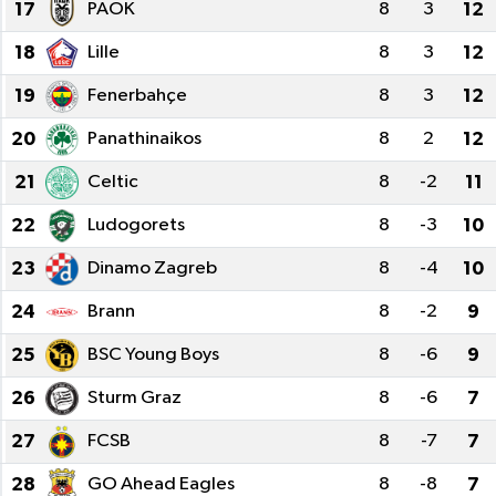
17
PAOK
8
3
12
18
Lille
8
3
12
19
Fenerbahçe
8
3
12
20
Panathinaikos
8
2
12
21
Celtic
8
-2
11
22
Ludogorets
8
-3
10
23
Dinamo Zagreb
8
-4
10
24
Brann
8
-2
9
25
BSC Young Boys
8
-6
9
26
Sturm Graz
8
-6
7
27
FCSB
8
-7
7
28
GO Ahead Eagles
8
-8
7