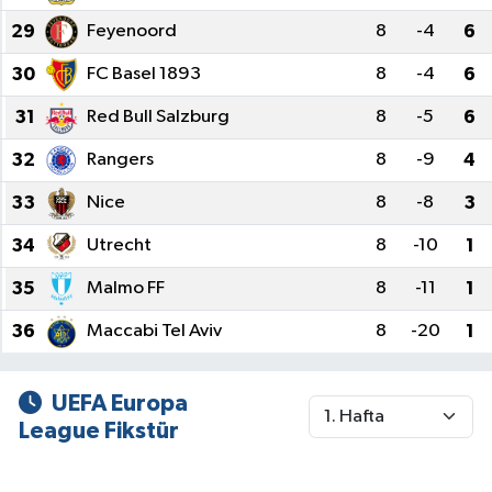
29
Feyenoord
8
-4
6
30
FC Basel 1893
8
-4
6
31
Red Bull Salzburg
8
-5
6
32
Rangers
8
-9
4
33
Nice
8
-8
3
34
Utrecht
8
-10
1
35
Malmo FF
8
-11
1
36
Maccabi Tel Aviv
8
-20
1
UEFA Europa
League Fikstür