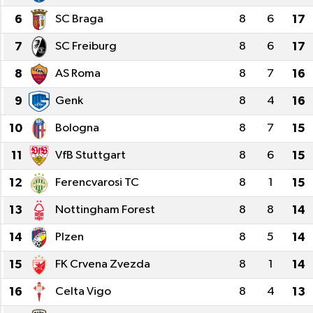
6
SC Braga
8
6
17
7
SC Freiburg
8
6
17
8
AS Roma
8
7
16
9
Genk
8
4
16
10
Bologna
8
7
15
11
VfB Stuttgart
8
6
15
12
Ferencvarosi TC
8
1
15
13
Nottingham Forest
8
8
14
14
Plzen
8
5
14
15
FK Crvena Zvezda
8
1
14
16
Celta Vigo
8
4
13