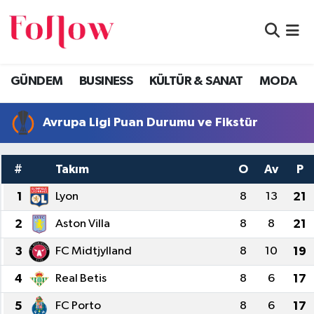
GÜNDEM
Eskişehir Nöbetçi Eczaneler
GÜNDEM
BUSINESS
KÜLTÜR & SANAT
MODA
BUSINESS
Eskişehir Hava Durumu
Avrupa Ligi Puan Durumu ve Fikstür
KÜLTÜR & SANAT
Eskişehir Namaz Vakitleri
MODA
Eskişehir Trafik Yoğunluk Haritası
#
Takım
O
Av
P
EĞİTİM
Süper Lig Puan Durumu ve Fikstür
1
Lyon
8
13
21
2
Aston Villa
8
8
21
SAĞLIK & SPOR
Tüm Manşetler
3
FC Midtjylland
8
10
19
Son Dakika Haberleri
4
Real Betis
8
6
17
Haber Arşivi
5
FC Porto
8
6
17