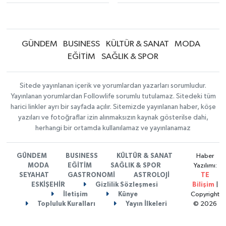
GÜNDEM
BUSINESS
KÜLTÜR & SANAT
MODA
EĞİTİM
SAĞLIK & SPOR
Sitede yayınlanan içerik ve yorumlardan yazarları sorumludur.
Yayınlanan yorumlardan Followlife sorumlu tutulamaz. Sitedeki tüm
harici linkler ayrı bir sayfada açılır. Sitemizde yayınlanan haber, köşe
yazıları ve fotoğraflar izin alınmaksızın kaynak gösterilse dahi,
herhangi bir ortamda kullanılamaz ve yayınlanamaz
GÜNDEM
BUSINESS
KÜLTÜR & SANAT
Haber
MODA
EĞİTİM
SAĞLIK & SPOR
Yazılımı:
SEYAHAT
GASTRONOMİ
ASTROLOJİ
TE
ESKİŞEHİR
Gizlilik Sözleşmesi
Bilişim
|
İletişim
Künye
Copyright
Topluluk Kuralları
Yayın İlkeleri
© 2026