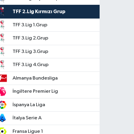
TFF 2.Lig Kırmızı Grup
TFF 3.Lig 1.Grup
TFF 3.Lig 2.Grup
TFF 3.Lig 3.Grup
TFF 3.Lig 4.Grup
Almanya Bundesliga
İngiltere Premier Lig
İspanya La Liga
İtalya Serie A
Fransa Ligue 1