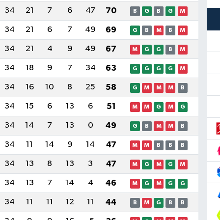
34
21
7
6
47
70
B
G
B
G
M
34
21
6
7
49
69
G
B
M
B
M
34
21
4
9
49
67
M
G
G
B
M
34
18
9
7
34
63
G
G
G
G
M
34
16
10
8
25
58
G
M
M
M
B
34
15
6
13
6
51
M
M
G
M
G
34
14
7
13
0
49
G
B
M
M
B
34
11
14
9
14
47
M
M
B
B
B
34
13
8
13
3
47
M
G
M
G
M
34
13
7
14
4
46
M
G
M
G
G
34
11
11
12
11
44
B
M
G
B
B