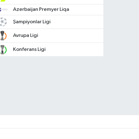
Azerbaijan Premyer Liqa
Şampiyonlar Ligi
Avrupa Ligi
Konferans Ligi