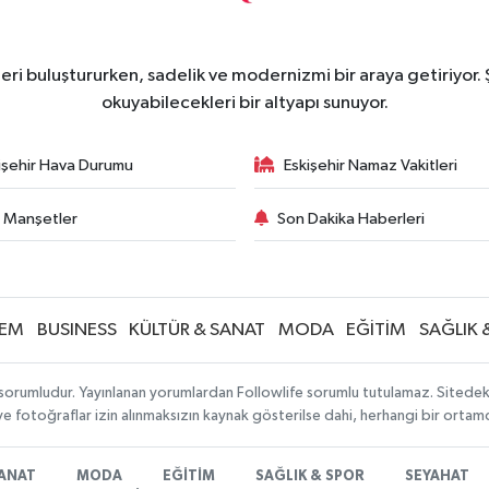
eri buluştururken, sadelik ve modernizmi bir araya getiriyor.
okuyabilecekleri bir altyapı sunuyor.
işehir Hava Durumu
Eskişehir Namaz Vakitleri
 Manşetler
Son Dakika Haberleri
EM
BUSINESS
KÜLTÜR & SANAT
MODA
EĞİTİM
SAĞLIK 
sorumludur. Yayınlanan yorumlardan Followlife sorumlu tutulamaz. Sitedeki tü
 ve fotoğraflar izin alınmaksızın kaynak gösterilse dahi, herhangi bir orta
SANAT
MODA
EĞİTİM
SAĞLIK & SPOR
SEYAHAT