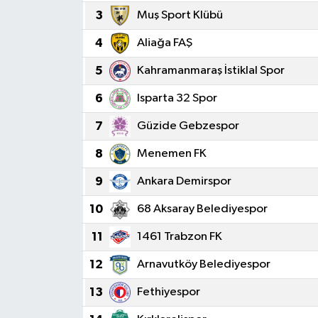
3
Muş Sport Klübü
4
Aliağa FAŞ
5
Kahramanmaraş İstiklal Spor
6
Isparta 32 Spor
7
Güzide Gebzespor
8
Menemen FK
9
Ankara Demirspor
10
68 Aksaray Belediyespor
11
1461 Trabzon FK
12
Arnavutköy Belediyespor
13
Fethiyespor