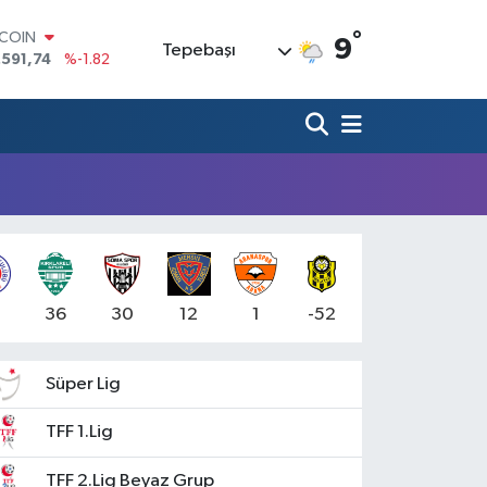
°
TCOIN
9
Tepebaşı
.591,74
%-1.82
LAR
,43620
%0.02
RO
,38690
%0.19
ERLİN
,60380
%0.18
ALTIN
62,09000
%0.19
ST100
.598,00
%0
4
36
30
12
1
-52
Süper Lig
TFF 1.Lig
TFF 2.Lig Beyaz Grup