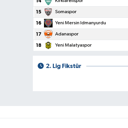
14
Kırklarelispor
15
Somaspor
16
Yeni Mersin Idmanyurdu
17
Adanaspor
18
Yeni Malatyaspor
2. Lig Fikstür