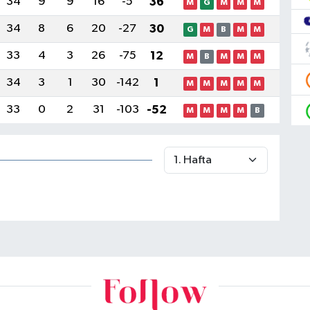
34
9
9
16
-5
36
M
G
M
M
M
34
8
6
20
-27
30
G
M
B
M
M
33
4
3
26
-75
12
M
B
M
M
M
34
3
1
30
-142
1
M
M
M
M
M
33
0
2
31
-103
-52
M
M
M
M
B