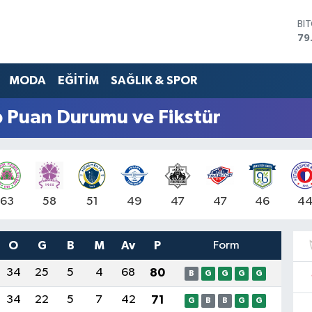
BI
79
DO
45
MODA
EĞİTİM
SAĞLIK & SPOR
EU
53
ST
p Puan Durumu ve Fikstür
61
G.
68
Bİ
14
63
58
51
49
47
47
46
4
O
G
B
M
Av
P
Form
34
25
5
4
68
80
B
G
G
G
G
34
22
5
7
42
71
G
B
B
G
G