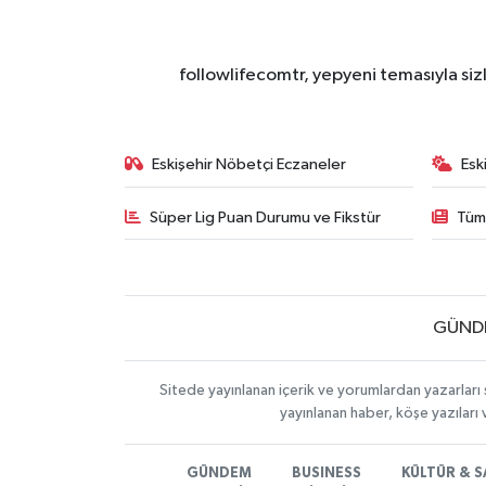
followlifecomtr, yepyeni temasıyla sizl
Eskişehir Nöbetçi Eczaneler
Esk
Süper Lig Puan Durumu ve Fikstür
Tüm
GÜND
Sitede yayınlanan içerik ve yorumlardan yazarları 
yayınlanan haber, köşe yazıları
GÜNDEM
BUSINESS
KÜLTÜR & 