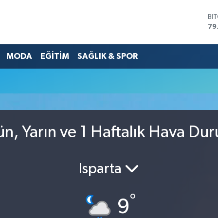
BI
79
DO
45
MODA
EĞİTİM
SAĞLIK & SPOR
EU
53
ST
61
G.
68
Bİ
14
ün, Yarın ve 1 Haftalık Hava Du
Isparta
°
9