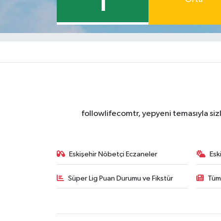
1
followlifecomtr, yepyeni temasıyla sizl
Eskişehir Nöbetçi Eczaneler
Esk
Süper Lig Puan Durumu ve Fikstür
Tüm