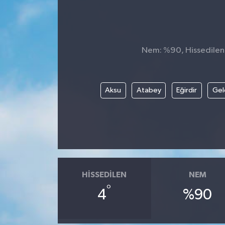
Nem: %90, Hissedilen S
Aksu
Atabey
Eğirdir
Gel
HISSEDILEN
NEM
°
4
%90