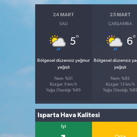
24 MART
25 MART
SALI
ÇARŞAMBA
°
°
5
6
Bölgesel düzensiz yağmur
Bölgesel düzensiz y
yağışlı
yağışlı
Nem: %91
Nem: %85
Rüzgar: 9 km/h
Rüzgar: 13 km/h
Yağış Olasılığı: %89
Yağış Olasılığı: %8
Isparta Hava Kalitesi
İyi
Orta