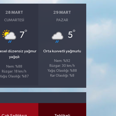
28 MART
29 MART
CUMARTESI
PAZAR
°
°
7
5
esel düzensiz yağmur
Orta kuvvetli yağmurlu
yağışlı
Nem: %92
Rüzgar: 30 km/h
Nem: %88
Yağış Olasılığı: %88
Rüzgar: 18 km/h
Kar Olasılığı: %8
Yağış Olasılığı: %87
Çok Sağlıksız
Tehlikeli