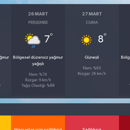
26 MART
27 MART
PERŞEMBE
CUMA
°
°
7
8
ağmur
Bölgesel düzensiz yağmur
Güneşli
Bölg
yağışlı
Nem: %65
Rüzgar: 26 km/h
Nem: %74
Rüzgar: 9 km/h
9
Yağış Olasılığı: %88
Hassaslar için sağlıksız
Sağlıksız