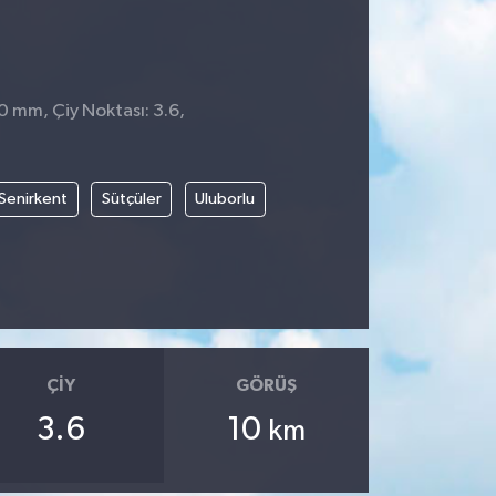
 0 mm, Çiy Noktası: 3.6,
Senirkent
Sütçüler
Uluborlu
ÇIY
GÖRÜŞ
3.6
10
km