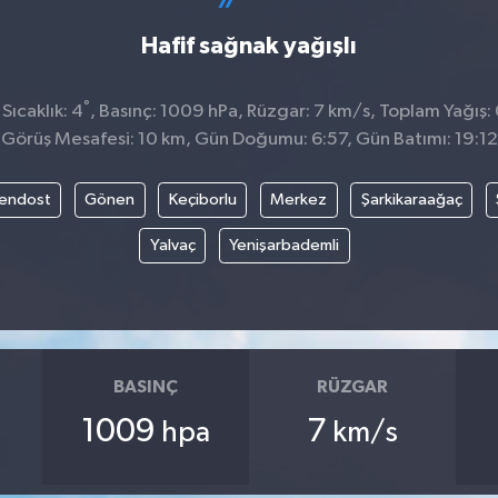
Hafif sağnak yağışlı
°
ıcaklık: 4
, Basınç: 1009 hPa, Rüzgar: 7 km/s, Toplam Yağış:
Görüş Mesafesi: 10 km, Gün Doğumu: 6:57, Gün Batımı: 19:12
endost
Gönen
Keçiborlu
Merkez
Şarkikaraağaç
Yalvaç
Yenişarbademli
BASINÇ
RÜZGAR
1009
7
hpa
km/s