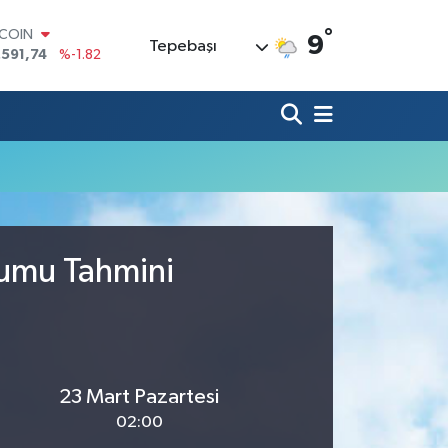
°
TCOIN
9
Tepebaşı
.591,74
%-1.82
LAR
,43620
%0.02
RO
,38690
%0.19
ERLİN
,60380
%0.18
ALTIN
62,09000
%0.19
ST100
.598,00
%0
rumu Tahmini
23 Mart Pazartesi
02:00