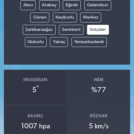
Aksu
Atabey
Eğirdir
Gelendost
Gönen
Keçiborlu
Merkez
Şarkikaraağaç
Senirkent
Sütçüler
Uluborlu
Yalvaç
Yenişarbademli
HISSEDILEN
NEM
°
5
%77
BASINÇ
RÜZGAR
1007
5
hpa
km/s