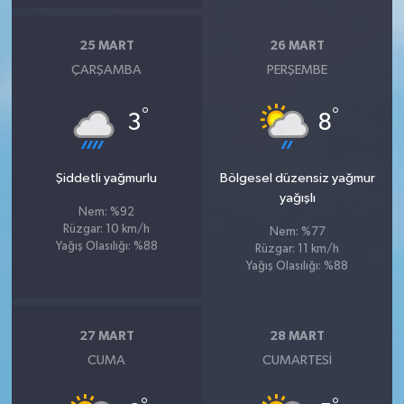
25 MART
26 MART
ÇARŞAMBA
PERŞEMBE
°
°
3
8
Şiddetli yağmurlu
Bölgesel düzensiz yağmur
yağışlı
Nem: %92
Rüzgar: 10 km/h
Nem: %77
Yağış Olasılığı: %88
Rüzgar: 11 km/h
Yağış Olasılığı: %88
27 MART
28 MART
CUMA
CUMARTESI