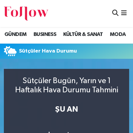
GÜNDEM
Eskişehir Nöbetçi Eczaneler
GÜNDEM
BUSINESS
KÜLTÜR & SANAT
MODA
BUSINESS
Eskişehir Hava Durumu
Sütçüler Hava Durumu
KÜLTÜR & SANAT
Eskişehir Namaz Vakitleri
MODA
Eskişehir Trafik Yoğunluk Haritası
Sütçüler Bugün, Yarın ve 1
EĞİTİM
Süper Lig Puan Durumu ve Fikstür
Haftalık Hava Durumu Tahmini
SAĞLIK & SPOR
Tüm Manşetler
ŞU AN
Son Dakika Haberleri
Haber Arşivi