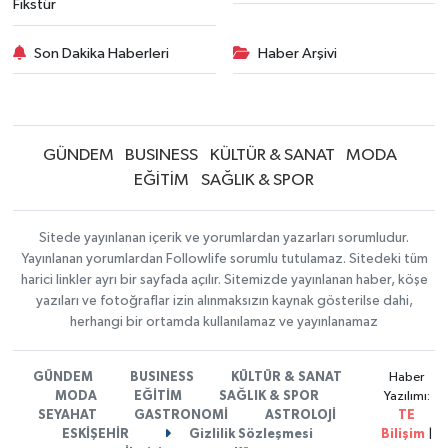
Fikstür
Son Dakika Haberleri
Haber Arşivi
GÜNDEM
BUSINESS
KÜLTÜR & SANAT
MODA
EĞİTİM
SAĞLIK & SPOR
Sitede yayınlanan içerik ve yorumlardan yazarları sorumludur.
Yayınlanan yorumlardan Followlife sorumlu tutulamaz. Sitedeki tüm
harici linkler ayrı bir sayfada açılır. Sitemizde yayınlanan haber, köşe
yazıları ve fotoğraflar izin alınmaksızın kaynak gösterilse dahi,
herhangi bir ortamda kullanılamaz ve yayınlanamaz
GÜNDEM
BUSINESS
KÜLTÜR & SANAT
Haber
MODA
EĞİTİM
SAĞLIK & SPOR
Yazılımı:
SEYAHAT
GASTRONOMİ
ASTROLOJİ
TE
ESKİŞEHİR
Gizlilik Sözleşmesi
Bilişim
|