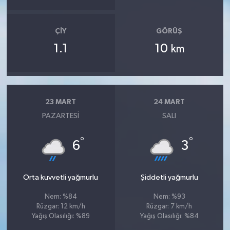
ÇIY
GÖRÜŞ
1.1
10
km
23 MART
24 MART
PAZARTESI
SALI
°
°
6
3
Orta kuvvetli yağmurlu
Şiddetli yağmurlu
Nem: %84
Nem: %93
Rüzgar: 12 km/h
Rüzgar: 7 km/h
Yağış Olasılığı: %89
Yağış Olasılığı: %84