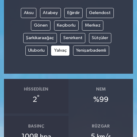
Aksu
Atabey
Eğirdir
Gelendost
Gönen
Keçiborlu
Merkez
Şarkikaraağaç
Senirkent
Sütçüler
Uluborlu
Yalvaç
Yenişarbademli
HISSEDILEN
NEM
°
2
%99
BASINÇ
RÜZGAR
1008
5