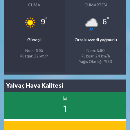
CUMA
CUMARTESI
°
°
9
6
Güneşli
Orta kuvvetli yağmurlu
Nem: %65
Nem: %80
Rüzgar: 22 km/h
Rüzgar: 24 km/h
Yağış Olasılığı: %83
Yalvaç Hava Kalitesi
İyi
1