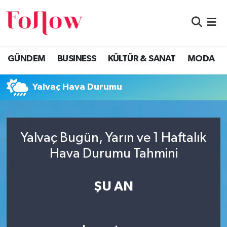
GÜNDEM
Eskişehir Nöbetçi Eczaneler
GÜNDEM
BUSINESS
KÜLTÜR & SANAT
MODA
BUSINESS
Eskişehir Hava Durumu
Yalvaç Hava Durumu
KÜLTÜR & SANAT
Eskişehir Namaz Vakitleri
MODA
Eskişehir Trafik Yoğunluk Haritası
Yalvaç Bugün, Yarın ve 1 Haftalık
EĞİTİM
Süper Lig Puan Durumu ve Fikstür
Hava Durumu Tahmini
SAĞLIK & SPOR
Tüm Manşetler
ŞU AN
Son Dakika Haberleri
Haber Arşivi