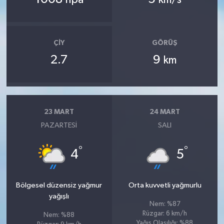
hpa
km/s
ÇIY
GÖRÜŞ
2.7
9
km
23 MART
24 MART
PAZARTESI
SALI
°
°
4
5
Bölgesel düzensiz yağmur
Orta kuvvetli yağmurlu
yağışlı
Nem: %87
Rüzgar: 6 km/h
Nem: %88
Yağış Olasılığı: %88