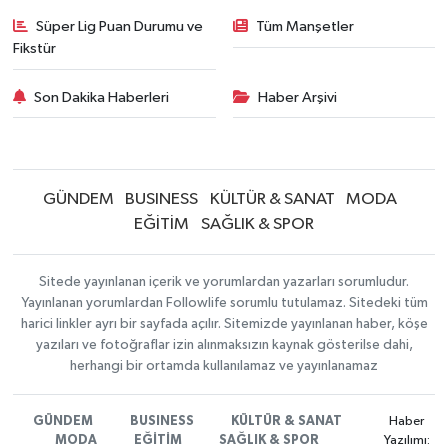
Süper Lig Puan Durumu ve
Tüm Manşetler
Fikstür
Son Dakika Haberleri
Haber Arşivi
GÜNDEM
BUSINESS
KÜLTÜR & SANAT
MODA
EĞİTİM
SAĞLIK & SPOR
Sitede yayınlanan içerik ve yorumlardan yazarları sorumludur.
Yayınlanan yorumlardan Followlife sorumlu tutulamaz. Sitedeki tüm
harici linkler ayrı bir sayfada açılır. Sitemizde yayınlanan haber, köşe
yazıları ve fotoğraflar izin alınmaksızın kaynak gösterilse dahi,
herhangi bir ortamda kullanılamaz ve yayınlanamaz
GÜNDEM
BUSINESS
KÜLTÜR & SANAT
Haber
MODA
EĞİTİM
SAĞLIK & SPOR
Yazılımı: