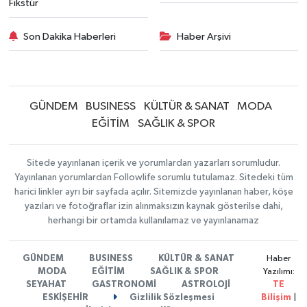
Fikstür
Son Dakika Haberleri
Haber Arşivi
GÜNDEM
BUSINESS
KÜLTÜR & SANAT
MODA
EĞİTİM
SAĞLIK & SPOR
Sitede yayınlanan içerik ve yorumlardan yazarları sorumludur.
Yayınlanan yorumlardan Followlife sorumlu tutulamaz. Sitedeki tüm
harici linkler ayrı bir sayfada açılır. Sitemizde yayınlanan haber, köşe
yazıları ve fotoğraflar izin alınmaksızın kaynak gösterilse dahi,
herhangi bir ortamda kullanılamaz ve yayınlanamaz
GÜNDEM
BUSINESS
KÜLTÜR & SANAT
Haber
MODA
EĞİTİM
SAĞLIK & SPOR
Yazılımı:
SEYAHAT
GASTRONOMİ
ASTROLOJİ
TE
ESKİŞEHİR
Gizlilik Sözleşmesi
Bilişim
|