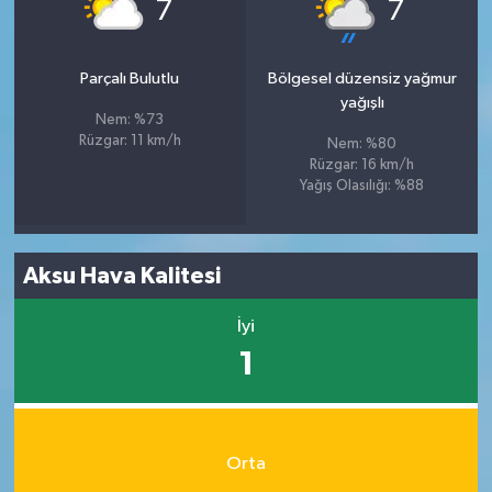
°
°
7
7
Parçalı Bulutlu
Bölgesel düzensiz yağmur
yağışlı
Nem: %73
Rüzgar: 11 km/h
Nem: %80
Rüzgar: 16 km/h
Yağış Olasılığı: %88
Aksu Hava Kalitesi
İyi
1
Orta