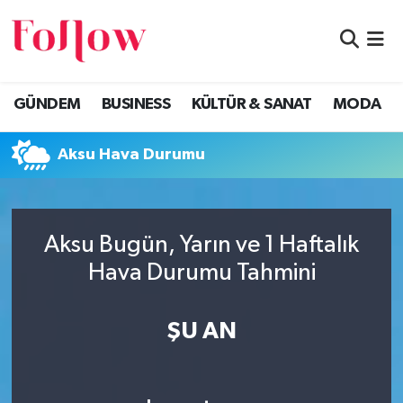
GÜNDEM
Eskişehir Nöbetçi Eczaneler
GÜNDEM
BUSINESS
KÜLTÜR & SANAT
MODA
BUSINESS
Eskişehir Hava Durumu
Aksu Hava Durumu
KÜLTÜR & SANAT
Eskişehir Namaz Vakitleri
MODA
Eskişehir Trafik Yoğunluk Haritası
Aksu Bugün, Yarın ve 1 Haftalık
EĞİTİM
Süper Lig Puan Durumu ve Fikstür
Hava Durumu Tahmini
SAĞLIK & SPOR
Tüm Manşetler
ŞU AN
Son Dakika Haberleri
Haber Arşivi