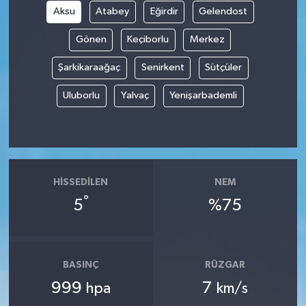
Aksu
Atabey
Eğirdir
Gelendost
Gönen
Keçiborlu
Merkez
Şarkikaraağaç
Senirkent
Sütçüler
Uluborlu
Yalvaç
Yenişarbademli
HISSEDILEN
NEM
°
5
%75
BASINÇ
RÜZGAR
999
7
hpa
km/s