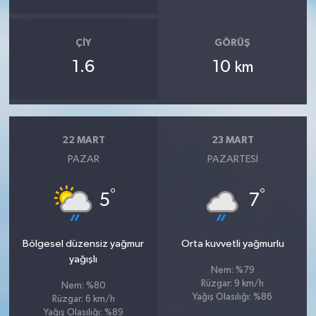
ÇIY
GÖRÜŞ
1.6
10
km
22 MART
23 MART
PAZAR
PAZARTESI
°
°
5
7
Bölgesel düzensiz yağmur
Orta kuvvetli yağmurlu
yağışlı
Nem: %79
Rüzgar: 9 km/h
Nem: %80
Yağış Olasılığı: %86
Rüzgar: 6 km/h
Yağış Olasılığı: %89