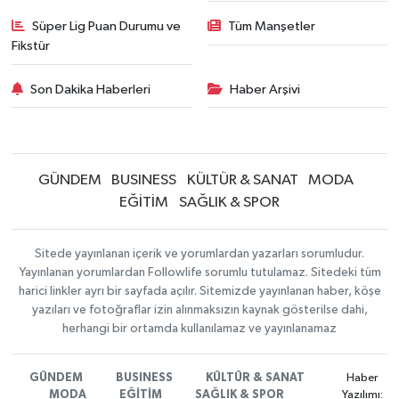
Süper Lig Puan Durumu ve
Tüm Manşetler
Fikstür
Son Dakika Haberleri
Haber Arşivi
GÜNDEM
BUSINESS
KÜLTÜR & SANAT
MODA
EĞİTİM
SAĞLIK & SPOR
Sitede yayınlanan içerik ve yorumlardan yazarları sorumludur.
Yayınlanan yorumlardan Followlife sorumlu tutulamaz. Sitedeki tüm
harici linkler ayrı bir sayfada açılır. Sitemizde yayınlanan haber, köşe
yazıları ve fotoğraflar izin alınmaksızın kaynak gösterilse dahi,
herhangi bir ortamda kullanılamaz ve yayınlanamaz
GÜNDEM
BUSINESS
KÜLTÜR & SANAT
Haber
MODA
EĞİTİM
SAĞLIK & SPOR
Yazılımı: