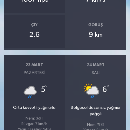
hpa
km/s
ÇIY
GÖRÜŞ
2.6
9
km
23 MART
24 MART
PAZARTESI
SALI
°
°
5
6
Orta kuvvetli yağmurlu
Bölgesel düzensiz yağmur
yağışlı
Nem: %91
Rüzgar: 7 km/h
Nem: %81
Yağış Olasılığı: %89