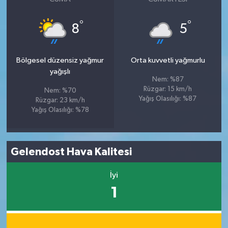
°
°
8
5
Bölgesel düzensiz yağmur
Orta kuvvetli yağmurlu
yağışlı
Nem: %87
Rüzgar: 15 km/h
Nem: %70
Yağış Olasılığı: %87
Rüzgar: 23 km/h
Yağış Olasılığı: %78
Gelendost Hava Kalitesi
İyi
1