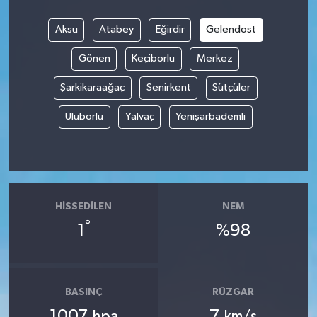
Aksu
Atabey
Eğirdir
Gelendost
Gönen
Keçiborlu
Merkez
Şarkikaraağaç
Senirkent
Sütçüler
Uluborlu
Yalvaç
Yenişarbademli
HISSEDILEN
NEM
°
1
%98
BASINÇ
RÜZGAR
1007
7