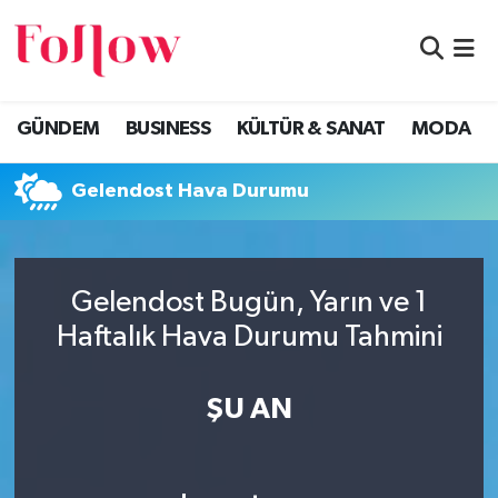
GÜNDEM
Eskişehir Nöbetçi Eczaneler
GÜNDEM
BUSINESS
KÜLTÜR & SANAT
MODA
BUSINESS
Eskişehir Hava Durumu
Gelendost Hava Durumu
KÜLTÜR & SANAT
Eskişehir Namaz Vakitleri
MODA
Eskişehir Trafik Yoğunluk Haritası
Gelendost Bugün, Yarın ve 1
EĞİTİM
Süper Lig Puan Durumu ve Fikstür
Haftalık Hava Durumu Tahmini
SAĞLIK & SPOR
Tüm Manşetler
ŞU AN
Son Dakika Haberleri
Haber Arşivi