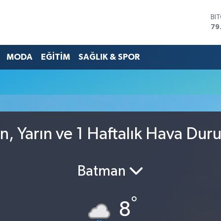
BI
79
DO
45
MODA
EĞİTİM
SAĞLIK & SPOR
EU
53
ST
61
G.
68
Bİ
14
n, Yarın ve 1 Haftalık Hava Du
Batman
°
8