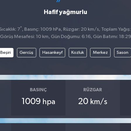
Hafif yağmurlu
°
ıcaklık: 7
, Basınç: 1009 hPa, Rüzgar: 20 km/s, Toplam Yağış:
Görüş Mesafesi: 10 km, Gün Doğumu: 6:16, Gün Batımı: 18:2
Beşiri
Gercüş
Hasankeyf
Kozluk
Merkez
Sason
BASINÇ
RÜZGAR
1009
20
hpa
km/s