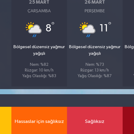
25 MART
26 MART
ÇARŞAMBA
PERŞEMBE
°
°
8
11
Bölgesel düzensiz yağmur
Bölgesel düzensiz yağmur
Bölg
yağışlı
yağışlı
Nem: %82
Nem: %73
Rüzgar: 10 km/h
Rüzgar: 13 km/h
Yağış Olasılığı: %83
Yağış Olasılığı: %87
Hassaslar için sağlıksız
Sağlıksız