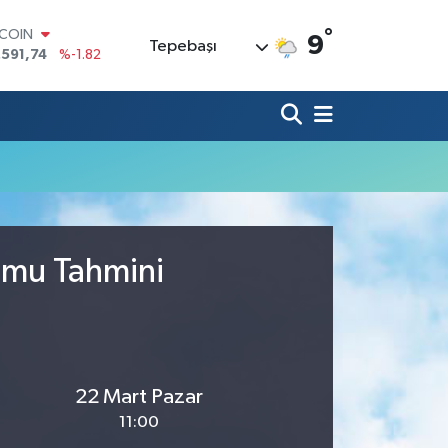
°
TCOIN
9
Tepebaşı
.591,74
%-1.82
LAR
,43620
%0.02
RO
,38690
%0.19
ERLİN
,60380
%0.18
ALTIN
62,09000
%0.19
ST100
.598,00
%0
rumu Tahmini
22 Mart Pazar
11:00