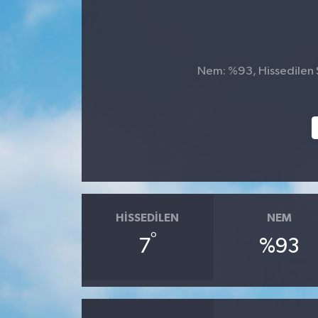
Nem: %93, Hissedilen S
HISSEDILEN
NEM
°
7
%93