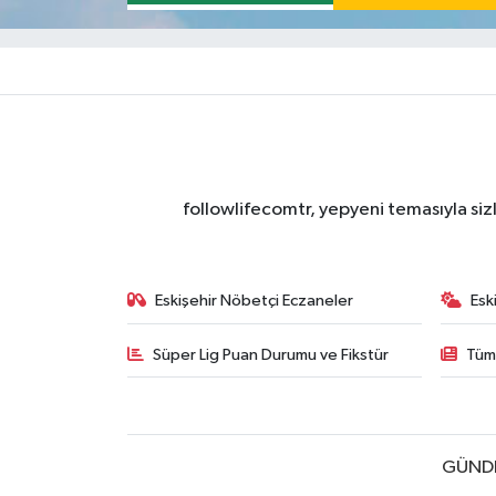
followlifecomtr, yepyeni temasıyla sizl
Eskişehir Nöbetçi Eczaneler
Esk
Süper Lig Puan Durumu ve Fikstür
Tüm
GÜND