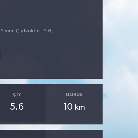
 5 mm, Çiy Noktası: 5.6,
9
ÇIY
GÖRÜŞ
5.6
10
km