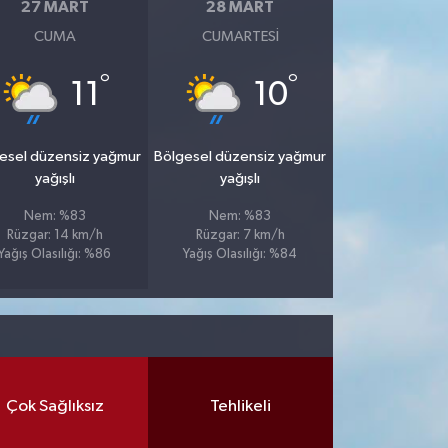
27 MART
28 MART
CUMA
CUMARTESI
°
°
11
10
esel düzensiz yağmur
Bölgesel düzensiz yağmur
yağışlı
yağışlı
Nem: %83
Nem: %83
Rüzgar: 14 km/h
Rüzgar: 7 km/h
Yağış Olasılığı: %86
Yağış Olasılığı: %84
Çok Sağlıksız
Tehlikeli