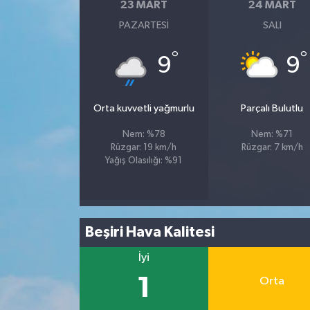
23 MART
24 MART
PAZARTESI
SALI
°
°
9
9
Orta kuvvetli yağmurlu
Parçalı Bulutlu
Nem: %78
Nem: %71
Rüzgar: 19 km/h
Rüzgar: 7 km/h
Yağış Olasılığı: %91
Beşiri Hava Kalitesi
İyi
1
Orta