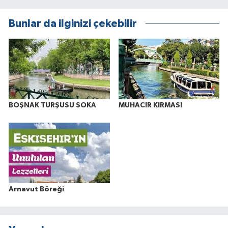
Bunlar da ilginizi çekebilir
BOŞNAK TURŞUSU SOKA
MUHACIR KIRMASI
Arnavut Böreği