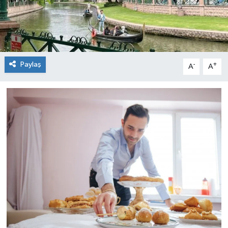
Paylaş
-
+
A
A