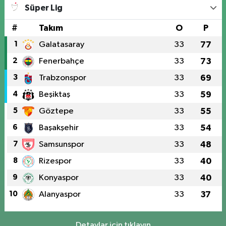
Süper Lig
#
Takım
O
P
1
Galatasaray
33
77
2
Fenerbahçe
33
73
3
Trabzonspor
33
69
4
Beşiktaş
33
59
5
Göztepe
33
55
6
Başakşehir
33
54
7
Samsunspor
33
48
8
Rizespor
33
40
9
Konyaspor
33
40
10
Alanyaspor
33
37
Detaylar için tıklayın