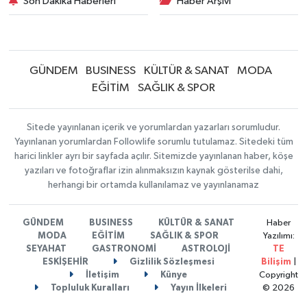
Son Dakika Haberleri
Haber Arşivi
GÜNDEM
BUSINESS
KÜLTÜR & SANAT
MODA
EĞİTİM
SAĞLIK & SPOR
Sitede yayınlanan içerik ve yorumlardan yazarları sorumludur.
Yayınlanan yorumlardan Followlife sorumlu tutulamaz. Sitedeki tüm
harici linkler ayrı bir sayfada açılır. Sitemizde yayınlanan haber, köşe
yazıları ve fotoğraflar izin alınmaksızın kaynak gösterilse dahi,
herhangi bir ortamda kullanılamaz ve yayınlanamaz
GÜNDEM
BUSINESS
KÜLTÜR & SANAT
Haber
MODA
EĞİTİM
SAĞLIK & SPOR
Yazılımı:
SEYAHAT
GASTRONOMİ
ASTROLOJİ
TE
ESKİŞEHİR
Gizlilik Sözleşmesi
Bilişim
|
İletişim
Künye
Copyright
Topluluk Kuralları
Yayın İlkeleri
© 2026