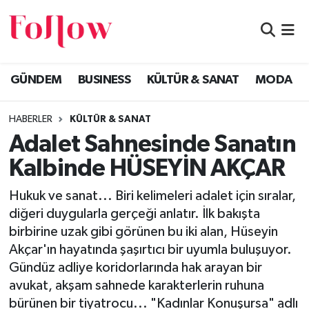
GÜNDEM
Eskişehir Nöbetçi Eczaneler
GÜNDEM
BUSINESS
KÜLTÜR & SANAT
MODA
BUSINESS
Eskişehir Hava Durumu
HABERLER
KÜLTÜR & SANAT
KÜLTÜR & SANAT
Eskişehir Namaz Vakitleri
Adalet Sahnesinde Sanatın
MODA
Eskişehir Trafik Yoğunluk Haritası
Kalbinde HÜSEYİN AKÇAR
EĞİTİM
Süper Lig Puan Durumu ve Fikstür
Hukuk ve sanat... Biri kelimeleri adalet için sıralar,
diğeri duygularla gerçeği anlatır. İlk bakışta
SAĞLIK & SPOR
Tüm Manşetler
birbirine uzak gibi görünen bu iki alan, Hüseyin
Akçar'ın hayatında şaşırtıcı bir uyumla buluşuyor.
Son Dakika Haberleri
Gündüz adliye koridorlarında hak arayan bir
avukat, akşam sahnede karakterlerin ruhuna
Haber Arşivi
bürünen bir tiyatrocu... "Kadınlar Konuşursa" adlı