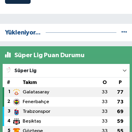
Yükleniyor...
Süper Lig Puan Durumu
Süper Lig
#
Takım
O
P
1
Galatasaray
33
77
2
Fenerbahçe
33
73
3
Trabzonspor
33
69
4
Beşiktaş
33
59
5
Göztepe
33
55