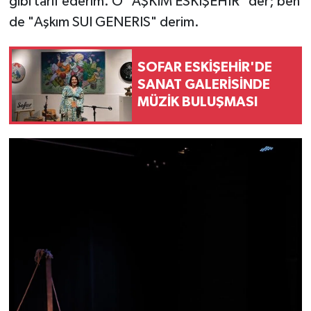
gibi tarif ederim. O "AŞKIM ESKİŞEHİR" der; ben
de "Aşkım SUI GENERIS" derim.
SOFAR ESKİŞEHİR'DE
SANAT GALERİSİNDE
MÜZİK BULUŞMASI