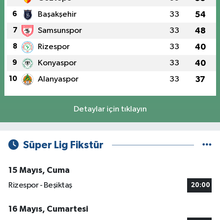
6
Başakşehir
33
54
7
Samsunspor
33
48
8
Rizespor
33
40
9
Konyaspor
33
40
10
Alanyaspor
33
37
Detaylar için tıklayın
Süper Lig Fikstür
15 Mayıs, Cuma
Rizespor - Beşiktaş
20:00
16 Mayıs, Cumartesi