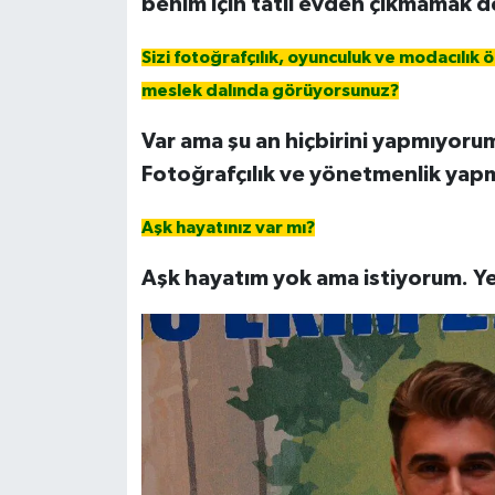
benim için tatil evden çıkmamak 
Sizi fotoğrafçılık, oyunculuk ve modacılık öz
meslek dalında görüyorsunuz?
Var ama şu an hiçbirini yapmıyoru
Fotoğrafçılık ve yönetmenlik yapm
Aşk hayatınız var mı?
Aşk hayatım yok ama istiyorum. Yed