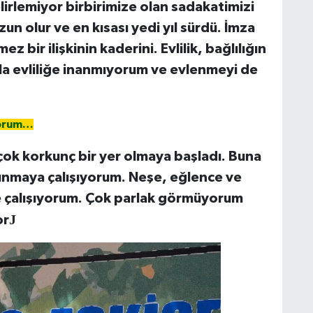
elirlemiyor birbirimize olan sadakatimizi
un olur ve en kısası yedi yıl sürdü. İmza
 bir ilişkinin kaderini. Evlilik, bağlılığın
yla evliliğe inanmıyorum ve evlenmeyi de
iyorum…
çok korkunç bir yer olmaya başladı. Buna
tunmaya çalışıyorum. Neşe, eğlence ve
çalışıyorum. Çok parlak görmüyorum
J
or