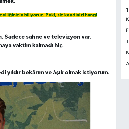
demek.
1
elliğinizle biliyoruz. Peki, siz kendinizi hangi
K
F
m. Sadece sahne ve televizyon var.
T
aya vaktim kalmadı hiç.
K
A
i yıldır bekârım ve âşık olmak istiyorum.