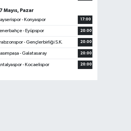
7 Mayıs, Pazar
ayserispor - Konyaspor
17:00
enerbahçe - Eyüpspor
20:00
rabzonspor - Gençlerbirliği S.K.
20:00
asımpaşa - Galatasaray
20:00
ntalyaspor - Kocaelispor
20:00