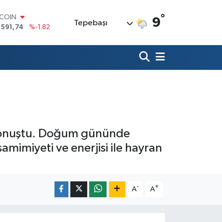
°
LAR
9
Tepebaşı
,43620
%0.02
RO
,38690
%0.19
ERLİN
,60380
%0.18
ALTIN
62,09000
%0.19
ST100
.598,00
%0
TCOIN
.591,74
%-1.82
li konuştu. Doğum gününde
mimiyeti ve enerjisi ile hayran
-
+
A
A