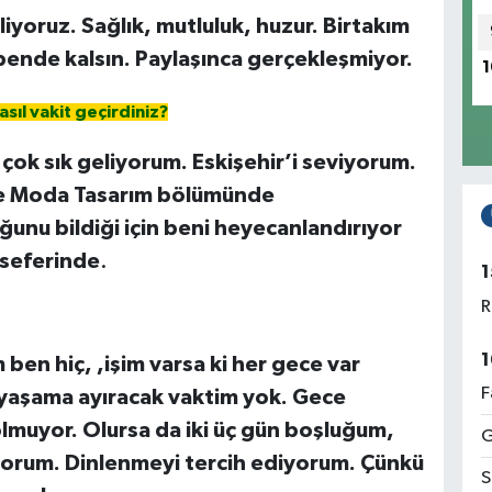
yoruz. Sağlık, mutluluk, huzur. Birtakım
bende kalsın. Paylaşınca gerçekleşmiyor.
1
sıl vakit geçirdiniz?
 çok sık geliyorum. Eskişehir’i seviyorum.
de Moda Tasarım bölümünde
nu bildiği için beni heyecanlandırıyor
 seferinde
.
1
R
1
en hiç, ,işim varsa ki her gece var
F
 yaşama ayıracak vaktim yok. Gece
muyor. Olursa da iki üç gün boşluğum,
G
orum. Dinlenmeyi tercih ediyorum. Çünkü
S