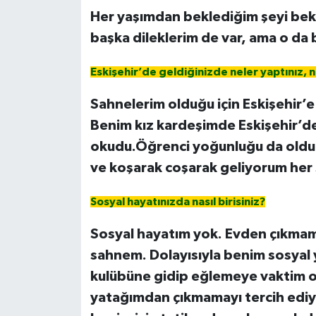
Her yaşımdan beklediğim şeyi bekli
başka dileklerim de var, ama o da 
Eskişehir’de geldiğinizde neler yaptınız, na
Sahnelerim olduğu için Eskişehir’e
Benim kız kardeşimde Eskişehir’
okudu.Öğrenci yoğunluğu da olduğu
ve koşarak coşarak geliyorum her
Sosyal hayatınızda nasıl birisiniz?
Sosyal hayatım yok. Evden çıkmam b
sahnem. Dolayısıyla benim sosyal
kulübüne gidip eğlemeye vaktim ol
yatağımdan çıkmamayı tercih ediy