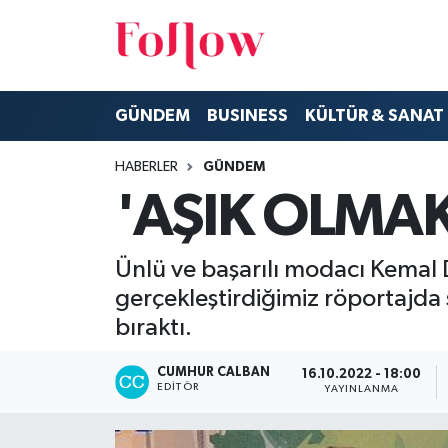
GÜNDEM
Eskişehir Nöbetçi Eczaneler
GÜNDEM
BUSINESS
KÜLTÜR & SANAT
BUSINESS
Eskişehir Hava Durumu
HABERLER
GÜNDEM
KÜLTÜR & SANAT
Eskişehir Namaz Vakitleri
'AŞIK OLMAK
MODA
Eskişehir Trafik Yoğunluk Haritası
Ünlü ve başarılı modacı Kemal 
EĞİTİM
Süper Lig Puan Durumu ve Fikstür
gerçekleştirdiğimiz röportajda 
bıraktı.
SAĞLIK & SPOR
Tüm Manşetler
CUMHUR CALBAN
16.10.2022 - 18:00
Son Dakika Haberleri
EDITÖR
YAYINLANMA
Haber Arşivi