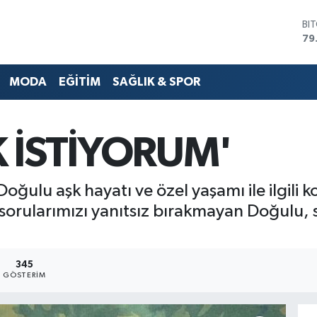
DO
45
EU
53
MODA
EĞİTİM
SAĞLIK & SPOR
ST
61
G.
68
 İSTİYORUM'
Bİ
14
BI
79
Doğulu aşk hayatı ve özel yaşamı ile ilgi
sorularımızı yanıtsız bırakmayan Doğulu, sa
345
GÖSTERIM