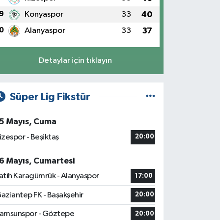
9
Konyaspor
33
40
0
Alanyaspor
33
37
Detaylar için tıklayın
Süper Lig Fikstür
5 Mayıs, Cuma
izespor - Beşiktaş
20:00
6 Mayıs, Cumartesi
atih Karagümrük - Alanyaspor
17:00
aziantep FK - Başakşehir
20:00
amsunspor - Göztepe
20:00