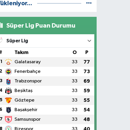
ükleniyor...
Süper Lig Puan Durumu
Süper Lig
#
Takım
O
P
1
Galatasaray
33
77
2
Fenerbahçe
33
73
3
Trabzonspor
33
69
4
Beşiktaş
33
59
5
Göztepe
33
55
6
Başakşehir
33
54
7
Samsunspor
33
48
8
Rizespor
33
40