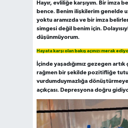
Hayır, evliliğe karşıyım. Bir imza b
bence. Benim ilişkilerim genelde uz
yoktu aramızda ve bir imza belirlemez
simgesi değil benim için. Dolayısı
düşünmüyorum.
Hayata karşı olan bakış açınızı merak ed
İçinde yaşadığımız gezegen artık 
rağmen bir şekilde pozitifliğe tu
vurdumduymazlığa dönüştürmeye 
açıkçası. Depresyona doğru gidiy