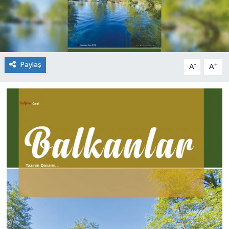
Paylaş
-
+
A
A