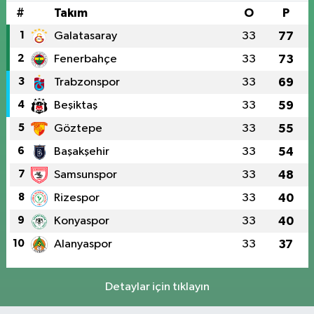
#
Takım
O
P
1
Galatasaray
33
77
2
Fenerbahçe
33
73
3
Trabzonspor
33
69
4
Beşiktaş
33
59
5
Göztepe
33
55
6
Başakşehir
33
54
7
Samsunspor
33
48
8
Rizespor
33
40
9
Konyaspor
33
40
10
Alanyaspor
33
37
Detaylar için tıklayın