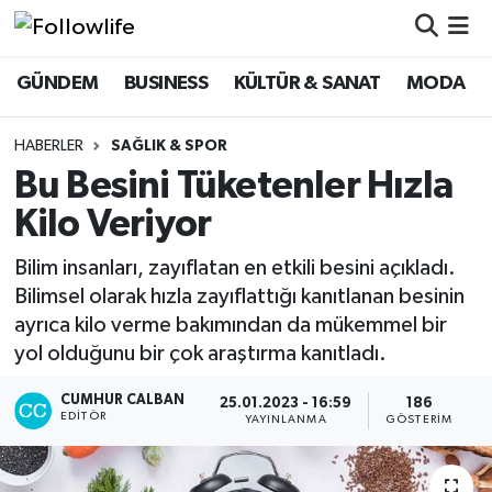
GÜNDEM
BUSINESS
KÜLTÜR & SANAT
MODA
GÜNDEM
Eskişehir Nöbetçi Eczaneler
BUSINESS
Eskişehir Hava Durumu
HABERLER
SAĞLIK & SPOR
Bu Besini Tüketenler Hızla
KÜLTÜR & SANAT
Eskişehir Namaz Vakitleri
Kilo Veriyor
MODA
Eskişehir Trafik Yoğunluk Haritası
Bilim insanları, zayıflatan en etkili besini açıkladı.
Bilimsel olarak hızla zayıflattığı kanıtlanan besinin
EĞİTİM
Süper Lig Puan Durumu ve Fikstür
ayrıca kilo verme bakımından da mükemmel bir
yol olduğunu bir çok araştırma kanıtladı.
SAĞLIK & SPOR
Tüm Manşetler
CUMHUR CALBAN
25.01.2023 - 16:59
186
Son Dakika Haberleri
EDITÖR
YAYINLANMA
GÖSTERIM
Haber Arşivi