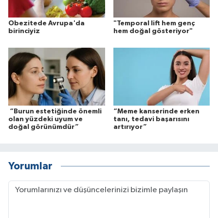
Obezitede Avrupa'da
"Temporal lift hem genç
birinciyiz
hem doğal gösteriyor"
“Burun estetiğinde önemli
“Meme kanserinde erken
olan yüzdeki uyum ve
tanı, tedavi başarısını
doğal görünümdür”
artırıyor”
Yorumlar