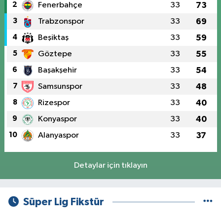
2
Fenerbahçe
33
73
3
Trabzonspor
33
69
4
Beşiktaş
33
59
5
Göztepe
33
55
6
Başakşehir
33
54
7
Samsunspor
33
48
8
Rizespor
33
40
9
Konyaspor
33
40
10
Alanyaspor
33
37
Detaylar için tıklayın
Süper Lig Fikstür