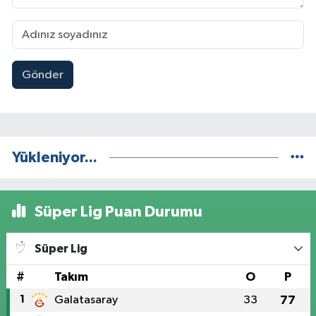
Gönder
Yükleniyor...
Süper Lig Puan Durumu
Süper Lig
#
Takım
O
P
1
Galatasaray
33
77