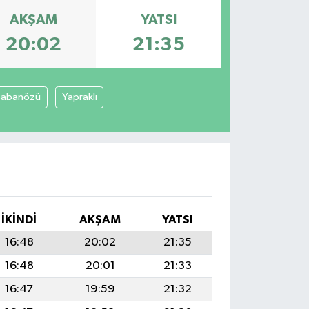
AKŞAM
YATSI
20:02
21:35
Şabanözü
Yapraklı
İKINDI
AKŞAM
YATSI
16:48
20:02
21:35
16:48
20:01
21:33
16:47
19:59
21:32