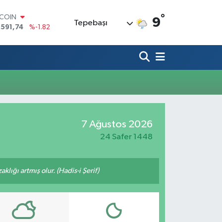
°
TCOIN
9
Tepebaşı
.591,74
%-1.82
LAR
,43620
%0.02
RO
,38690
%0.19
ERLİN
,60380
%0.18
ALTIN
62,09000
%0.19
ST100
7 Ağustos 2026
.598,00
%0
24 Safer 1448
lığı artmış olur. (Hadis-i Şerif)