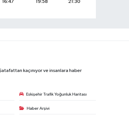
16:47
19:58
21:30
 Şatafattan kaçınıyor ve insanlara haber
Eskişehir Trafik Yoğunluk Haritası
Haber Arşivi