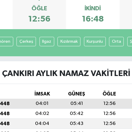
ÖĞLE
İKINDI
12:56
16:48
mören
Çerkeş
Ilgaz
Kızılırmak
Kurşunlu
Orta
ÇANKIRI AYLIK NAMAZ VAKITLERI
İMSAK
GÜNEŞ
ÖĞLE
1448
04:01
05:41
12:56
1448
04:02
05:42
12:56
1448
04:04
05:43
12:56