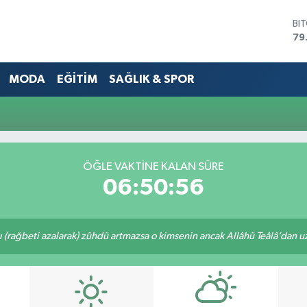
BI
79
DO
45
MODA
EĞİTİM
SAĞLIK & SPOR
EU
53
ST
61
G.
68
Bİ
ÖĞLE VAKTİNE KALAN SÜRE
14
06:50:56
ı (rağbeti azalarak) zühdü artmazsa o kimsenin ancak Allâhü Teâlâ’dan uzak