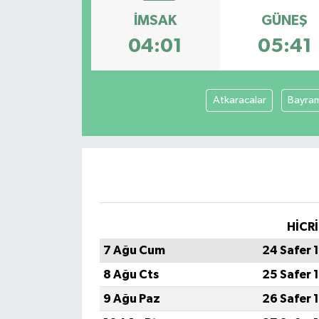
İMSAK
GÜNEŞ
04:01
05:41
Atkaracalar
Bayra
HİCRİ
7 Ağu Cum
24 Safer 
8 Ağu Cts
25 Safer 
9 Ağu Paz
26 Safer 