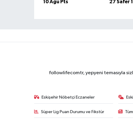
10 Ağu Pts
27 Safer 
followlifecomtr, yepyeni temasıyla sizl
Eskişehir Nöbetçi Eczaneler
Esk
Süper Lig Puan Durumu ve Fikstür
Tüm