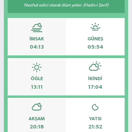
Nasihat edici olarak ölüm yeter. (Hadis-i Şerif)
İMSAK
GÜNEŞ
04:13
05:54
ÖĞLE
İKINDI
13:11
17:04
AKŞAM
YATSI
20:18
21:52