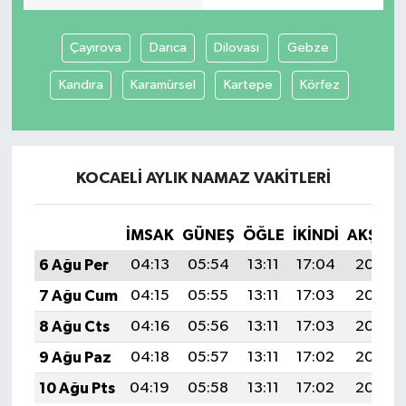
Çayırova
Darıca
Dilovası
Gebze
Kandıra
Karamürsel
Kartepe
Körfez
KOCAELI AYLIK NAMAZ VAKITLERI
İMSAK
GÜNEŞ
ÖĞLE
İKINDI
AKŞAM
6 Ağu Per
04:13
05:54
13:11
17:04
20:18
7 Ağu Cum
04:15
05:55
13:11
17:03
20:17
8 Ağu Cts
04:16
05:56
13:11
17:03
20:16
9 Ağu Paz
04:18
05:57
13:11
17:02
20:15
10 Ağu Pts
04:19
05:58
13:11
17:02
20:13