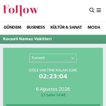
GÜNDEM
Eskişehir Nöbetçi Eczaneler
GÜNDEM
BUSINESS
KÜLTÜR & SANAT
MODA
BUSINESS
Eskişehir Hava Durumu
Kocaeli Namaz Vakitleri
KÜLTÜR & SANAT
Eskişehir Namaz Vakitleri
MODA
Eskişehir Trafik Yoğunluk Haritası
Kocaeli
EĞİTİM
Süper Lig Puan Durumu ve Fikstür
ÖĞLE VAKTİNE KALAN SÜRE
02:23:04
SAĞLIK & SPOR
Tüm Manşetler
6 Ağustos 2026
Son Dakika Haberleri
23 Safer 1448
Haber Arşivi