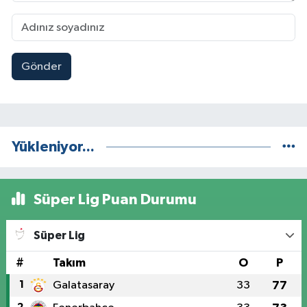
Gönder
Yükleniyor...
Süper Lig Puan Durumu
Süper Lig
#
Takım
O
P
1
Galatasaray
33
77