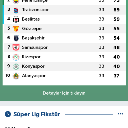
2
Fenerbahçe
33
73
3
Trabzonspor
33
69
4
Beşiktaş
33
59
5
Göztepe
33
55
6
Başakşehir
33
54
7
Samsunspor
33
48
8
Rizespor
33
40
9
Konyaspor
33
40
10
Alanyaspor
33
37
Detaylar için tıklayın
Süper Lig Fikstür