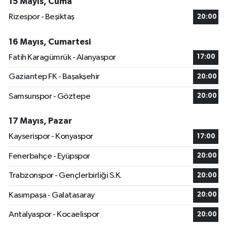
15 Mayıs, Cuma
Rizespor - Beşiktaş
20:00
16 Mayıs, Cumartesi
Fatih Karagümrük - Alanyaspor
17:00
Gaziantep FK - Başakşehir
20:00
Samsunspor - Göztepe
20:00
17 Mayıs, Pazar
Kayserispor - Konyaspor
17:00
Fenerbahçe - Eyüpspor
20:00
Trabzonspor - Gençlerbirliği S.K.
20:00
Kasımpaşa - Galatasaray
20:00
Antalyaspor - Kocaelispor
20:00