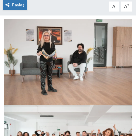
Paylaş
-
+
A
A