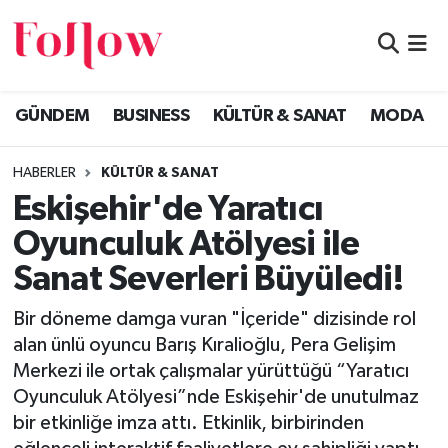
GÜNDEM
Eskişehir Nöbetçi Eczaneler
GÜNDEM
BUSINESS
KÜLTÜR & SANAT
MODA
BUSINESS
Eskişehir Hava Durumu
HABERLER
KÜLTÜR & SANAT
KÜLTÜR & SANAT
Eskişehir Namaz Vakitleri
Eskişehir'de Yaratıcı
MODA
Eskişehir Trafik Yoğunluk Haritası
Oyunculuk Atölyesi ile
Sanat Severleri Büyüledi!
EĞİTİM
Süper Lig Puan Durumu ve Fikstür
Bir döneme damga vuran "İçeride" dizisinde rol
SAĞLIK & SPOR
Tüm Manşetler
alan ünlü oyuncu Barış Kıralioğlu, Pera Gelişim
Merkezi ile ortak çalışmalar yürüttüğü “Yaratıcı
Son Dakika Haberleri
Oyunculuk Atölyesi”nde Eskişehir'de unutulmaz
bir etkinliğe imza attı. Etkinlik, birbirinden
Haber Arşivi