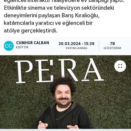
eğlenceli interaktif faaliyetlere ev sahipliği yaptı.
Etkinlikte sinema ve televizyon sektöründeki
deneyimlerini paylaşan Barış Kıralioğlu,
katılımcılarla yaratıcı ve eğlenceli bir
atölye gerçekleştirdi.
CUMHUR CALBAN
30.03.2024 - 15:39
78
EDITÖR
YAYINLANMA
GÖSTERIM