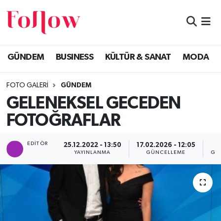
GÜNDEM
Eskişehir Nöbetçi Eczaneler
GÜNDEM
BUSINESS
KÜLTÜR & SANAT
MODA
BUSINESS
Eskişehir Hava Durumu
FOTO GALERI
GÜNDEM
KÜLTÜR & SANAT
Eskişehir Namaz Vakitleri
GELENEKSEL GECEDEN
MODA
Eskişehir Trafik Yoğunluk Haritası
FOTOĞRAFLAR
EĞİTİM
Süper Lig Puan Durumu ve Fikstür
EDITÖR
25.12.2022 - 13:50
17.02.2026 - 12:05
YAYINLANMA
GÜNCELLEME
GÖ
SAĞLIK & SPOR
Tüm Manşetler
Son Dakika Haberleri
Haber Arşivi