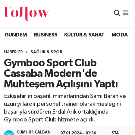
GÜNDEM
Eskişehir Nöbetçi Eczaneler
GÜNDEM
BUSINESS
KÜLTÜR & SANAT
MODA
BUSINESS
Eskişehir Hava Durumu
HABERLER
SAĞLIK & SPOR
KÜLTÜR & SANAT
Eskişehir Namaz Vakitleri
Gymboo Sport Club
MODA
Eskişehir Trafik Yoğunluk Haritası
Cassaba Modern'de
Muhteşem Açılışını Yaptı
EĞİTİM
Süper Lig Puan Durumu ve Fikstür
Eskişehir'in başarılı mimarlarından Sami Baran ve
SAĞLIK & SPOR
Tüm Manşetler
uzun yıllardır personel trainer olarak mesleğini
başarıyla sürdüren Erdal Arık ortaklığında
Son Dakika Haberleri
Gymboo Sport Club hizmete açıldı.
Haber Arşivi
CUMHUR CALBAN
07.01.2024 - 01:30
574