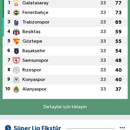
1
Galatasaray
33
77
2
Fenerbahçe
33
73
3
Trabzonspor
33
69
4
Beşiktaş
33
59
5
Göztepe
33
55
6
Başakşehir
33
54
7
Samsunspor
33
48
8
Rizespor
33
40
9
Konyaspor
33
40
10
Alanyaspor
33
37
Detaylar için tıklayın
Süper Lig Fikstür