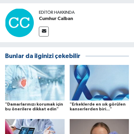
EDITÖR HAKKINDA
Cumhur Calban
Bunlar da ilginizi çekebilir
"Damarlarınızı korumak için
"Erkeklerde en sık görülen
bu önerilere dikkat edin"
kanserlerden biri..."