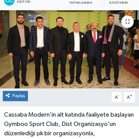
EDITÖR
YAYINLANMA
GÖSTERIM
Paylaş
-
+
A
A
Cassaba Modern'in alt katında faaliyete başlayan
Gymboo Sport Club, Dist Organizasyo'un
düzenlediği şık bir organizasyonla,