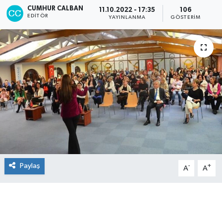
CUMHUR CALBAN
11.10.2022 - 17:35
106
EDITÖR
YAYINLANMA
GÖSTERIM
Paylaş
-
+
A
A