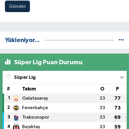
Gönder
Yükleniyor...
Süper Lig Puan Durumu
Süper Lig
#
Takım
O
P
1
Galatasaray
33
77
2
Fenerbahçe
33
73
3
Trabzonspor
33
69
4
Beşiktaş
33
59