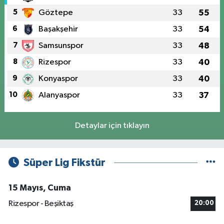
5
Göztepe
33
55
6
Başakşehir
33
54
7
Samsunspor
33
48
8
Rizespor
33
40
9
Konyaspor
33
40
10
Alanyaspor
33
37
Detaylar için tıklayın
Süper Lig Fikstür
15 Mayıs, Cuma
Rizespor - Beşiktaş
20:00