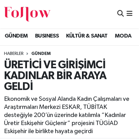
GÜNDEM
Eskişehir Nöbetçi Eczaneler
GÜNDEM
BUSINESS
KÜLTÜR & SANAT
MODA
BUSINESS
Eskişehir Hava Durumu
HABERLER
GÜNDEM
KÜLTÜR & SANAT
Eskişehir Namaz Vakitleri
ÜRETİCİ VE GİRİŞİMCİ
MODA
Eskişehir Trafik Yoğunluk Haritası
KADINLAR BİR ARAYA
GELDİ
EĞİTİM
Süper Lig Puan Durumu ve Fikstür
Ekonomik ve Sosyal Alanda Kadın Çalışmaları ve
SAĞLIK & SPOR
Tüm Manşetler
Araştırmaları Merkezi ESKAR, TÜBİTAK
desteğiyle 200’ün üzerinde katılımla “Kadınlar
Son Dakika Haberleri
Üretir Eskişehir Güçlenir” projesini TÜGİAD
Eskişehir ile birlikte hayata geçirdi
Haber Arşivi