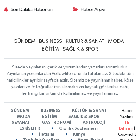
Son Dakika Haberleri
Haber Arşivi
GÜNDEM
BUSINESS
KÜLTÜR & SANAT
MODA
EĞİTİM
SAĞLIK & SPOR
Sitede yayınlanan içerik ve yorumlardan yazarları sorumludur.
Yayınlanan yorumlardan Followlife sorumlu tutulamaz. Sitedeki tüm
harici linkler ayrı bir sayfada açılır. Sitemizde yayınlanan haber, köşe
yazıları ve fotoğraflar izin alınmaksızın kaynak gösterilse dahi,
herhangi bir ortamda kullanılamaz ve yayınlanamaz
GÜNDEM
BUSINESS
KÜLTÜR & SANAT
Haber
MODA
EĞİTİM
SAĞLIK & SPOR
Yazılımı:
SEYAHAT
GASTRONOMİ
ASTROLOJİ
TE
ESKİŞEHİR
Gizlilik Sözleşmesi
Bilişim
|
İletişim
Künye
Copyright