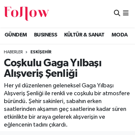
GÜNDEM
Eskişehir Nöbetçi Eczaneler
GÜNDEM
BUSINESS
KÜLTÜR & SANAT
MODA
BUSINESS
Eskişehir Hava Durumu
HABERLER
ESKİŞEHİR
KÜLTÜR & SANAT
Eskişehir Namaz Vakitleri
Coşkulu Gaga Yılbaşı
MODA
Eskişehir Trafik Yoğunluk Haritası
Alışveriş Şenliği
EĞİTİM
Süper Lig Puan Durumu ve Fikstür
Her yıl düzenlenen geleneksel Gaga Yılbaşı
Alışveriş Şenliği ile renkli ve coşkulu bir atmosfere
SAĞLIK & SPOR
Tüm Manşetler
büründü. Şehir sakinleri, sabahın erken
saatlerinden akşamın geç saatlerine kadar süren
Son Dakika Haberleri
etkinlikte bir araya gelerek alışverişin ve
eğlencenin tadını çıkardı.
Haber Arşivi