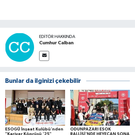
EDITÖR HAKKINDA
Cumhur Calban
Bunlar da ilginizi çekebilir
ESOGÜ İnşaat Kulübü'nden
ODUNPAZARI ESOK
"Kariyer Köprüsü '25"
RALLİSİ'NDE HEYECAN SONA