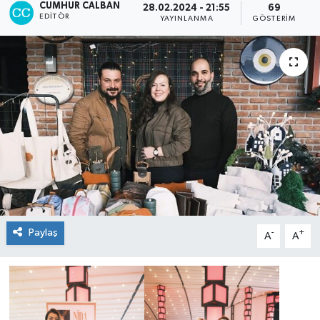
CUMHUR CALBAN
28.02.2024 - 21:55
69
EDITÖR
YAYINLANMA
GÖSTERIM
Paylaş
-
+
A
A