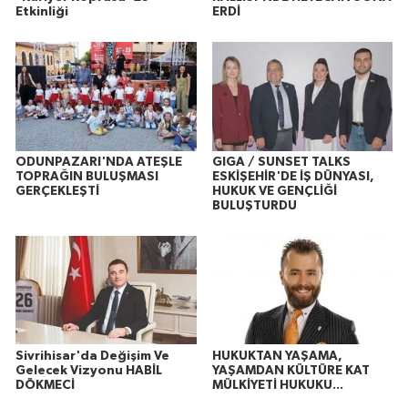
Etkinliği
ERDİ
ODUNPAZARI'NDA ATEŞLE
GIGA / SUNSET TALKS
TOPRAĞIN BULUŞMASI
ESKİŞEHİR'DE İŞ DÜNYASI,
GERÇEKLEŞTİ
HUKUK VE GENÇLİĞİ
BULUŞTURDU
Sivrihisar'da Değişim Ve
HUKUKTAN YAŞAMA,
Gelecek Vizyonu HABİL
YAŞAMDAN KÜLTÜRE KAT
DÖKMECİ
MÜLKİYETİ HUKUKU...