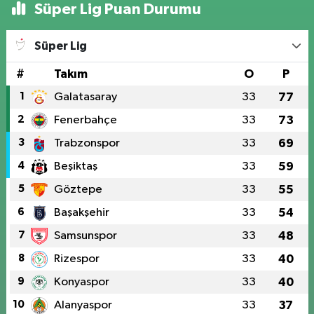
Süper Lig Puan Durumu
Süper Lig
#
Takım
O
P
1
Galatasaray
33
77
2
Fenerbahçe
33
73
3
Trabzonspor
33
69
4
Beşiktaş
33
59
5
Göztepe
33
55
6
Başakşehir
33
54
7
Samsunspor
33
48
8
Rizespor
33
40
9
Konyaspor
33
40
10
Alanyaspor
33
37