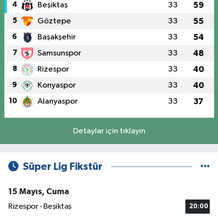
4
Beşiktaş
33
59
5
Göztepe
33
55
6
Başakşehir
33
54
7
Samsunspor
33
48
8
Rizespor
33
40
9
Konyaspor
33
40
10
Alanyaspor
33
37
Detaylar için tıklayın
Süper Lig Fikstür
15 Mayıs, Cuma
Rizespor - Beşiktaş
20:00