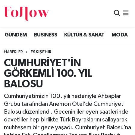
GÜNDEM
Eskişehir Nöbetçi Eczaneler
GÜNDEM
BUSINESS
KÜLTÜR & SANAT
MODA
BUSINESS
Eskişehir Hava Durumu
HABERLER
ESKİŞEHİR
KÜLTÜR & SANAT
Eskişehir Namaz Vakitleri
CUMHURİYET'İN
MODA
Eskişehir Trafik Yoğunluk Haritası
GÖRKEMLİ 100. YIL
BALOSU
EĞİTİM
Süper Lig Puan Durumu ve Fikstür
Cumhuriyetimizin 100. yılı nedeniyle Ahbaplar
SAĞLIK & SPOR
Tüm Manşetler
Grubu tarafından Anemon Otel’de Cumhuriyet
Balosu düzenlendi. Gecenin ilerleyen saatlerinde
Son Dakika Haberleri
davetliler hep birlikte Türk Bayraklarını sallayarak
muhteşem bir gece yaşadı. Cumhuriyet Balosu’na
Haber Arşivi