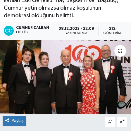
katılan Eski Genelkurmay Başkanı İlker Başbuğ,
Cumhuriyetin olmazsa olmaz koşulunun
demokrasi olduğunu belirtti.
CUMHUR CALBAN
08.12.2023 - 22:09
212
EDITÖR
YAYINLANMA
GÖSTERIM
Paylaş
-
+
A
A