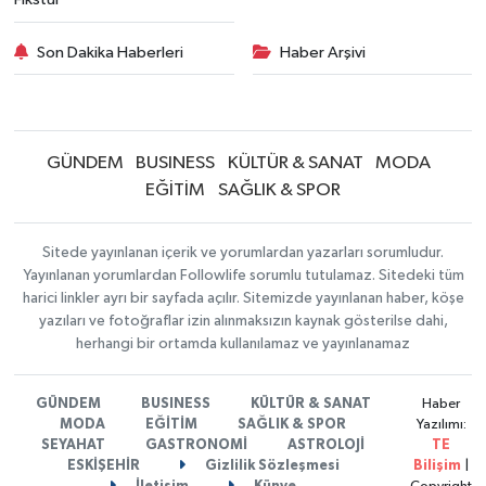
Son Dakika Haberleri
Haber Arşivi
GÜNDEM
BUSINESS
KÜLTÜR & SANAT
MODA
EĞİTİM
SAĞLIK & SPOR
Sitede yayınlanan içerik ve yorumlardan yazarları sorumludur.
Yayınlanan yorumlardan Followlife sorumlu tutulamaz. Sitedeki tüm
harici linkler ayrı bir sayfada açılır. Sitemizde yayınlanan haber, köşe
yazıları ve fotoğraflar izin alınmaksızın kaynak gösterilse dahi,
herhangi bir ortamda kullanılamaz ve yayınlanamaz
GÜNDEM
BUSINESS
KÜLTÜR & SANAT
Haber
MODA
EĞİTİM
SAĞLIK & SPOR
Yazılımı:
SEYAHAT
GASTRONOMİ
ASTROLOJİ
TE
ESKİŞEHİR
Gizlilik Sözleşmesi
Bilişim
|