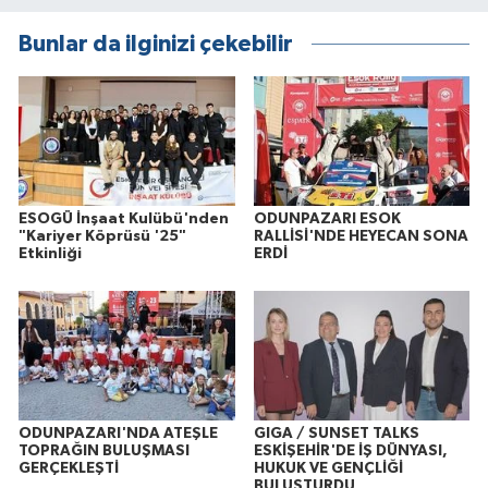
Bunlar da ilginizi çekebilir
ESOGÜ İnşaat Kulübü'nden
ODUNPAZARI ESOK
"Kariyer Köprüsü '25"
RALLİSİ'NDE HEYECAN SONA
Etkinliği
ERDİ
ODUNPAZARI'NDA ATEŞLE
GIGA / SUNSET TALKS
TOPRAĞIN BULUŞMASI
ESKİŞEHİR'DE İŞ DÜNYASI,
GERÇEKLEŞTİ
HUKUK VE GENÇLİĞİ
BULUŞTURDU