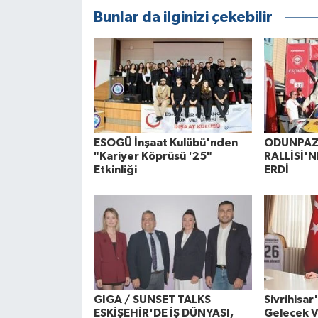
Bunlar da ilginizi çekebilir
ESOGÜ İnşaat Kulübü'nden
ODUNPAZ
"Kariyer Köprüsü '25"
RALLİSİ'
Etkinliği
ERDİ
GIGA / SUNSET TALKS
Sivrihisa
ESKİŞEHİR'DE İŞ DÜNYASI,
Gelecek V