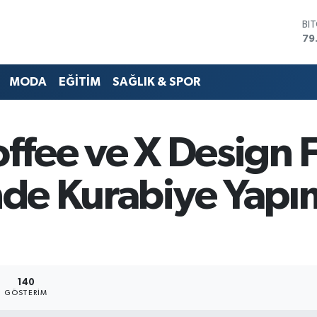
BI
79
DO
45
MODA
EĞİTİM
SAĞLIK & SPOR
EU
53
ST
61
offee ve X Design 
G.
68
Bİ
nde Kurabiye Yapı
14
140
GÖSTERIM