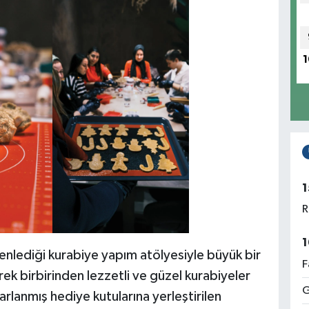
1
1
R
1
enlediği kurabiye yapım atölyesiyle büyük bir
F
lerek birbirinden lezzetli ve güzel kurabiyeler
G
arlanmış hediye kutularına yerleştirilen