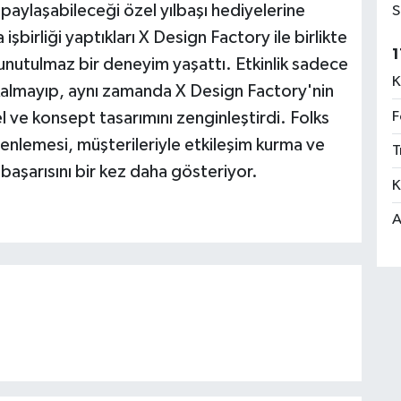
e paylaşabileceği özel yılbaşı hediyelerine
S
şbirliği yaptıkları X Design Factory ile birlikte
1
a unutulmaz bir deneyim yaşattı. Etkinlik sadece
K
a kalmayıp, aynı zamanda X Design Factory'nin
F
el ve konsept tasarımını zenginleştirdi. Folks
üzenlemesi, müşterileriyle etkileşim kurma ve
T
başarısını bir kez daha gösteriyor.
K
A