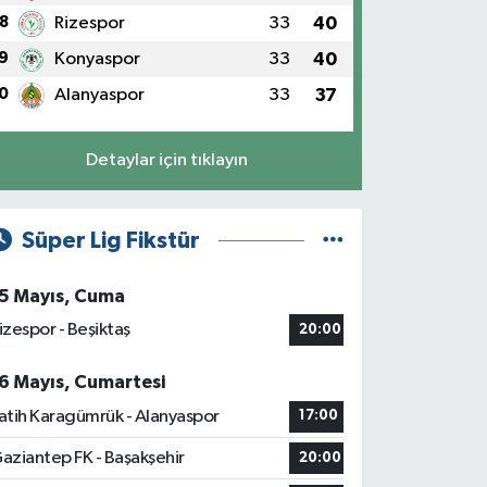
8
Rizespor
33
40
9
Konyaspor
33
40
0
Alanyaspor
33
37
Detaylar için tıklayın
Süper Lig Fikstür
5 Mayıs, Cuma
izespor - Beşiktaş
20:00
6 Mayıs, Cumartesi
atih Karagümrük - Alanyaspor
17:00
aziantep FK - Başakşehir
20:00