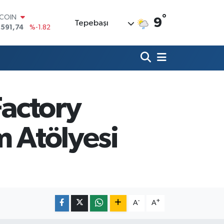
°
TCOIN
9
Tepebaşı
.591,74
%-1.82
LAR
,43620
%0.02
RO
,38690
%0.19
ERLİN
,60380
%0.18
Factory
ALTIN
62,09000
%0.19
ST100
m Atölyesi
.598,00
%0
-
+
A
A