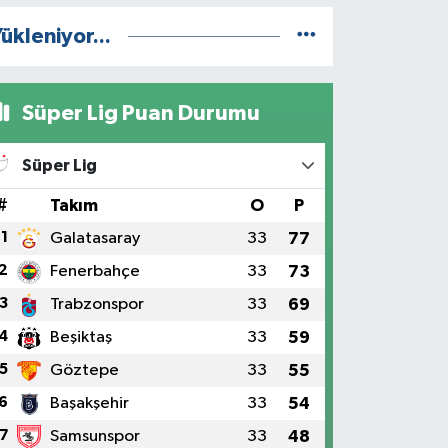
ükleniyor...
Süper Lig Puan Durumu
Süper Lig
#
Takım
O
P
1
Galatasaray
33
77
2
Fenerbahçe
33
73
3
Trabzonspor
33
69
4
Beşiktaş
33
59
5
Göztepe
33
55
6
Başakşehir
33
54
7
Samsunspor
33
48