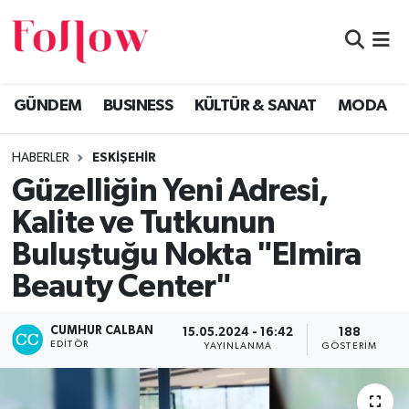
GÜNDEM
Eskişehir Nöbetçi Eczaneler
GÜNDEM
BUSINESS
KÜLTÜR & SANAT
MODA
BUSINESS
Eskişehir Hava Durumu
HABERLER
ESKİŞEHİR
KÜLTÜR & SANAT
Eskişehir Namaz Vakitleri
Güzelliğin Yeni Adresi,
MODA
Eskişehir Trafik Yoğunluk Haritası
Kalite ve Tutkunun
Buluştuğu Nokta "Elmira
EĞİTİM
Süper Lig Puan Durumu ve Fikstür
Beauty Center"
SAĞLIK & SPOR
Tüm Manşetler
CUMHUR CALBAN
15.05.2024 - 16:42
188
EDITÖR
Son Dakika Haberleri
YAYINLANMA
GÖSTERIM
Haber Arşivi