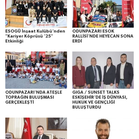
ESOGÜ İnşaat Kulübü'nden
ODUNPAZARI ESOK
"Kariyer Köprüsü '25"
RALLİSİ'NDE HEYECAN SONA
Etkinliği
ERDİ
ODUNPAZARI'NDA ATEŞLE
GIGA / SUNSET TALKS
TOPRAĞIN BULUŞMASI
ESKİŞEHİR'DE İŞ DÜNYASI,
GERÇEKLEŞTİ
HUKUK VE GENÇLİĞİ
BULUŞTURDU