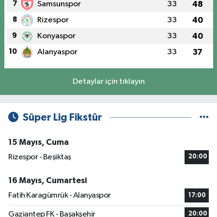
7
Samsunspor
33
48
8
Rizespor
33
40
9
Konyaspor
33
40
10
Alanyaspor
33
37
Detaylar için tıklayın
Süper Lig Fikstür
15 Mayıs, Cuma
Rizespor - Beşiktaş
20:00
16 Mayıs, Cumartesi
Fatih Karagümrük - Alanyaspor
17:00
Gaziantep FK - Başakşehir
20:00