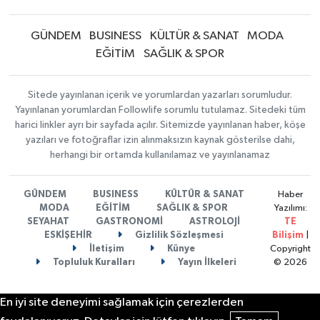
GÜNDEM
BUSINESS
KÜLTÜR & SANAT
MODA
EĞİTİM
SAĞLIK & SPOR
Sitede yayınlanan içerik ve yorumlardan yazarları sorumludur.
Yayınlanan yorumlardan Followlife sorumlu tutulamaz. Sitedeki tüm
harici linkler ayrı bir sayfada açılır. Sitemizde yayınlanan haber, köşe
yazıları ve fotoğraflar izin alınmaksızın kaynak gösterilse dahi,
herhangi bir ortamda kullanılamaz ve yayınlanamaz
GÜNDEM
BUSINESS
KÜLTÜR & SANAT
Haber
MODA
EĞİTİM
SAĞLIK & SPOR
Yazılımı:
SEYAHAT
GASTRONOMİ
ASTROLOJİ
TE
ESKİŞEHİR
Gizlilik Sözleşmesi
Bilişim
|
İletişim
Künye
Copyright
Topluluk Kuralları
Yayın İlkeleri
© 2026
En iyi site deneyimi sağlamak için çerezlerden