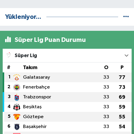
Yükleniyor...
Süper Lig Puan Durumu
Süper Lig
#
Takım
O
P
1
Galatasaray
33
77
2
Fenerbahçe
33
73
3
Trabzonspor
33
69
4
Beşiktaş
33
59
5
Göztepe
33
55
6
Başakşehir
33
54