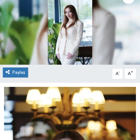
Paylaş
-
+
A
A