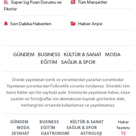
Süper Lig Puan Durumu ve
Tüm Manşetler
Fikstür
Son Dakika Haberleri
Haber Arşivi
GÜNDEM
BUSINESS
KÜLTÜR & SANAT
MODA
EĞİTİM
SAĞLIK & SPOR
Sitede yayınlanan içerik ve yorumlardan yazarları sorumludur.
Yayınlanan yorumlardan Followlife sorumlu tutulamaz. Sitedeki tüm
harici linkler ayrı bir sayfada açılır. Sitemizde yayınlanan haber, köşe
yazıları ve fotoğraflar izin alınmaksızın kaynak gösterilse dahi,
herhangi bir ortamda kullanılamaz ve yayınlanamaz
GÜNDEM
BUSINESS
KÜLTÜR & SANAT
Haber
MODA
EĞİTİM
SAĞLIK & SPOR
Yazılımı:
SEYAHAT
GASTRONOMİ
ASTROLOJİ
TE