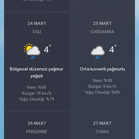
24 MART
25 MART
SALI
ÇARŞAMBA
°
°
4
4
Bölgesel düzensiz yağmur
Orta kuvvetli yağmurlu
yağışlı
Nem: %98
Rüzgar: 9 km/h
Nem: %68
Yağış Olasılığı: %89
Rüzgar: 16 km/h
Yağış Olasılığı: %79
26 MART
27 MART
PERŞEMBE
CUMA