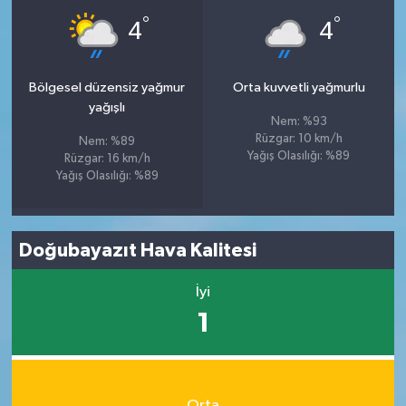
°
°
4
4
Bölgesel düzensiz yağmur
Orta kuvvetli yağmurlu
yağışlı
Nem: %93
Rüzgar: 10 km/h
Nem: %89
Yağış Olasılığı: %89
Rüzgar: 16 km/h
Yağış Olasılığı: %89
Doğubayazıt Hava Kalitesi
İyi
1
Orta