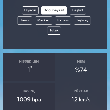
Diyadin
Doğubayazıt
Eleşkirt
Hamur
Merkez
Patnos
Taşlıçay
Tutak
HISSEDILEN
NEM
°
-1
%74
BASINÇ
RÜZGAR
1009
12
hpa
km/s