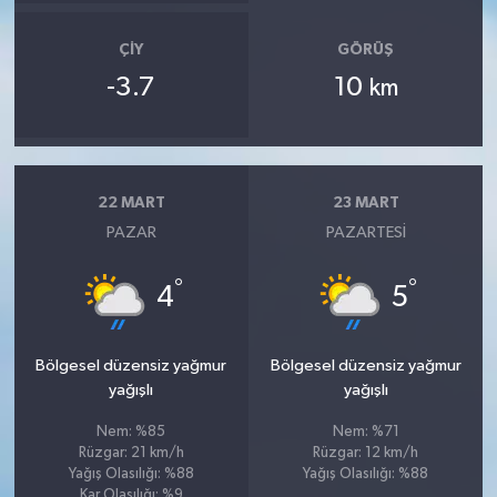
ÇIY
GÖRÜŞ
-3.7
10
km
22 MART
23 MART
PAZAR
PAZARTESI
°
°
4
5
Bölgesel düzensiz yağmur
Bölgesel düzensiz yağmur
yağışlı
yağışlı
Nem: %85
Nem: %71
Rüzgar: 21 km/h
Rüzgar: 12 km/h
Yağış Olasılığı: %88
Yağış Olasılığı: %88
Kar Olasılığı: %9