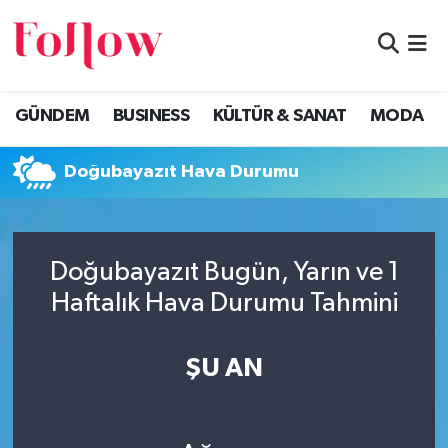
GÜNDEM
Eskişehir Nöbetçi Eczaneler
GÜNDEM
BUSINESS
KÜLTÜR & SANAT
MODA
BUSINESS
Eskişehir Hava Durumu
Doğubayazıt Hava Durumu
KÜLTÜR & SANAT
Eskişehir Namaz Vakitleri
MODA
Eskişehir Trafik Yoğunluk Haritası
Doğubayazıt Bugün, Yarın ve 1
EĞİTİM
Süper Lig Puan Durumu ve Fikstür
Haftalık Hava Durumu Tahmini
SAĞLIK & SPOR
Tüm Manşetler
ŞU AN
Son Dakika Haberleri
Haber Arşivi