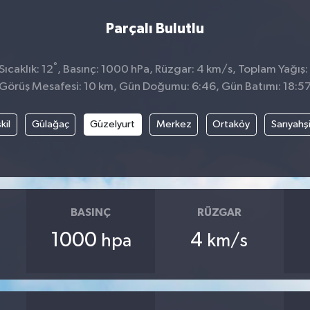
Parçalı Bulutlu
°
ıcaklık: 12
, Basınç: 1000 hPa, Rüzgar: 4 km/s, Toplam Yağış:
Görüş Mesafesi: 10 km, Gün Doğumu: 6:46, Gün Batımı: 18:5
kil
Gülağaç
Güzelyurt
Merkez
Ortaköy
Sarıyahş
BASINÇ
RÜZGAR
1000
4
hpa
km/s