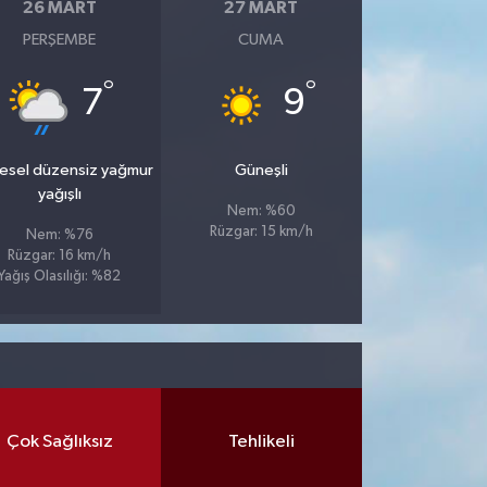
26 MART
27 MART
PERŞEMBE
CUMA
°
°
7
9
esel düzensiz yağmur
Güneşli
yağışlı
Nem: %60
Rüzgar: 15 km/h
Nem: %76
Rüzgar: 16 km/h
Yağış Olasılığı: %82
Çok Sağlıksız
Tehlikeli