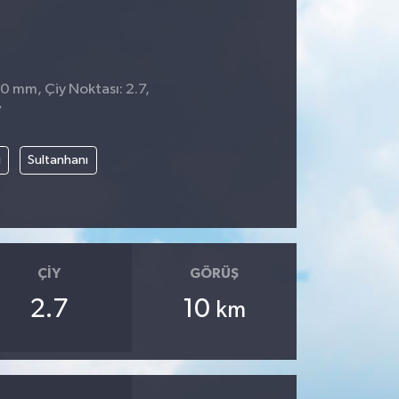
 0 mm, Çiy Noktası: 2.7,
7
i
Sultanhanı
ÇIY
GÖRÜŞ
2.7
10
km