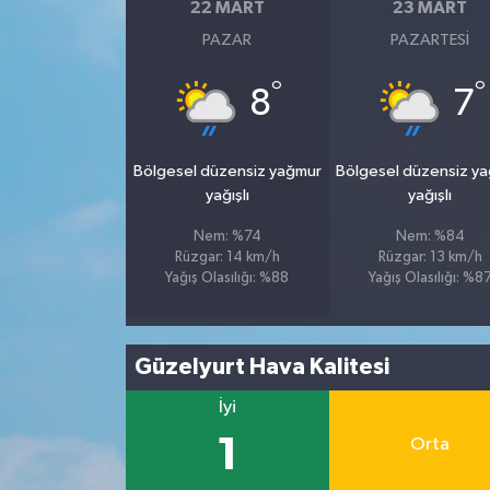
22 MART
23 MART
PAZAR
PAZARTESI
°
°
8
7
Bölgesel düzensiz yağmur
Bölgesel düzensiz y
yağışlı
yağışlı
Nem: %74
Nem: %84
Rüzgar: 14 km/h
Rüzgar: 13 km/h
Yağış Olasılığı: %88
Yağış Olasılığı: %8
Güzelyurt Hava Kalitesi
İyi
1
Orta