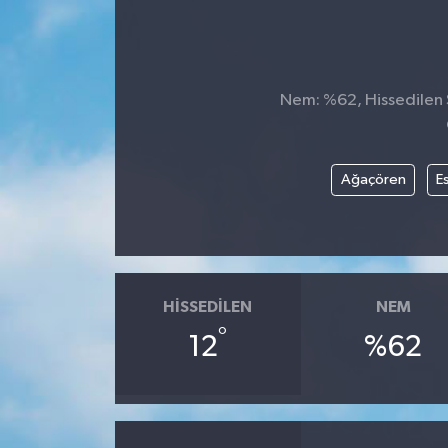
Nem: %62, Hissedilen S
Ağaçören
Es
HISSEDILEN
NEM
°
12
%62