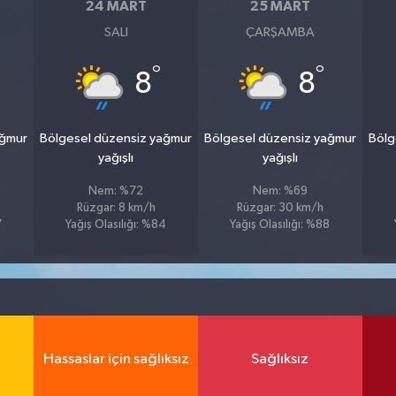
24 MART
25 MART
SALI
ÇARŞAMBA
°
°
8
8
ağmur
Bölgesel düzensiz yağmur
Bölgesel düzensiz yağmur
Bölg
yağışlı
yağışlı
Nem: %72
Nem: %69
Rüzgar: 8 km/h
Rüzgar: 30 km/h
7
Yağış Olasılığı: %84
Yağış Olasılığı: %88
Hassaslar için sağlıksız
Sağlıksız