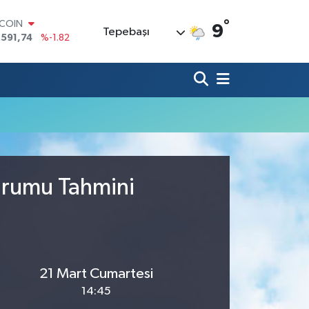
°
TCOIN
9
Tepebaşı
.591,74
%-1.82
LAR
,43620
%0.02
RO
,38690
%0.19
ERLİN
,60380
%0.18
ALTIN
62,09000
%0.19
ST100
.598,00
%0
Durumu Tahmini
21 Mart Cumartesi
14:45