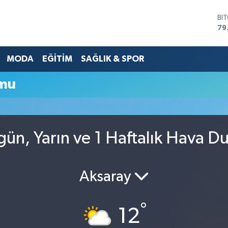
BI
79
DO
45
MODA
EĞİTİM
SAĞLIK & SPOR
EU
53
ST
umu
61
G.
68
Bİ
14
ün, Yarın ve 1 Haftalık Hava 
Aksaray
°
12