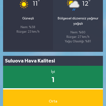
°
°
11
12
Güneşli
Bölgesel düzensiz yağmur
yağışlı
Nem: %58
Rüzgar: 23 km/h
Nem: %60
Rüzgar: 27 km/h
Yağış Olasılığı: %81
Suluova Hava Kalitesi
İyi
1
Orta