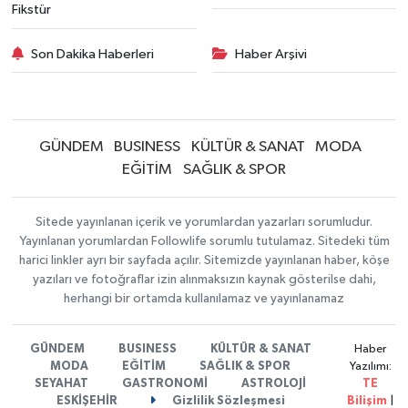
Fikstür
Son Dakika Haberleri
Haber Arşivi
GÜNDEM
BUSINESS
KÜLTÜR & SANAT
MODA
EĞİTİM
SAĞLIK & SPOR
Sitede yayınlanan içerik ve yorumlardan yazarları sorumludur.
Yayınlanan yorumlardan Followlife sorumlu tutulamaz. Sitedeki tüm
harici linkler ayrı bir sayfada açılır. Sitemizde yayınlanan haber, köşe
yazıları ve fotoğraflar izin alınmaksızın kaynak gösterilse dahi,
herhangi bir ortamda kullanılamaz ve yayınlanamaz
GÜNDEM
BUSINESS
KÜLTÜR & SANAT
Haber
MODA
EĞİTİM
SAĞLIK & SPOR
Yazılımı:
SEYAHAT
GASTRONOMİ
ASTROLOJİ
TE
ESKİŞEHİR
Gizlilik Sözleşmesi
Bilişim
|