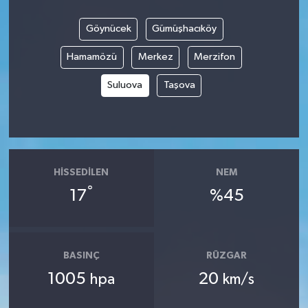
Göynücek
Gümüşhacıköy
Hamamözü
Merkez
Merzifon
Suluova
Taşova
HISSEDILEN
NEM
°
17
%45
BASINÇ
RÜZGAR
1005
20
hpa
km/s