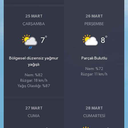
25 MART
26 MART
ÇARŞAMBA
PERŞEMBE
°
°
7
8
Bölgesel düzensiz yağmur
Parçalı Bulutlu
yağışlı
Nem: %72
Rüzgar: 11 km/h
Nem: %82
Rüzgar: 18 km/h
Yağış Olasılığı: %87
27 MART
28 MART
CUMA
CUMARTESI