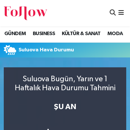
GÜNDEM
Eskişehir Nöbetçi Eczaneler
GÜNDEM
BUSINESS
KÜLTÜR & SANAT
MODA
BUSINESS
Eskişehir Hava Durumu
Suluova Hava Durumu
KÜLTÜR & SANAT
Eskişehir Namaz Vakitleri
MODA
Eskişehir Trafik Yoğunluk Haritası
Suluova Bugün, Yarın ve 1
EĞİTİM
Süper Lig Puan Durumu ve Fikstür
Haftalık Hava Durumu Tahmini
SAĞLIK & SPOR
Tüm Manşetler
ŞU AN
Son Dakika Haberleri
Haber Arşivi