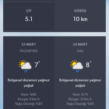
ÇIY
GÖRÜŞ
5.1
10
km
23 MART
24 MART
PAZARTESI
SALI
°
°
7
8
Bölgesel düzensiz yağmur
Bölgesel düzensiz yağmur
yağışlı
yağışlı
Nem: %86
Nem: %79
Rüzgar: 8 km/h
Rüzgar: 15 km/h
Yağış Olasılığı: %85
Yağış Olasılığı: %85