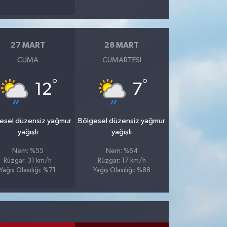
27 MART
28 MART
CUMA
CUMARTESI
°
°
12
7
esel düzensiz yağmur
Bölgesel düzensiz yağmur
yağışlı
yağışlı
Nem: %55
Nem: %64
Rüzgar: 31 km/h
Rüzgar: 17 km/h
Yağış Olasılığı: %71
Yağış Olasılığı: %88