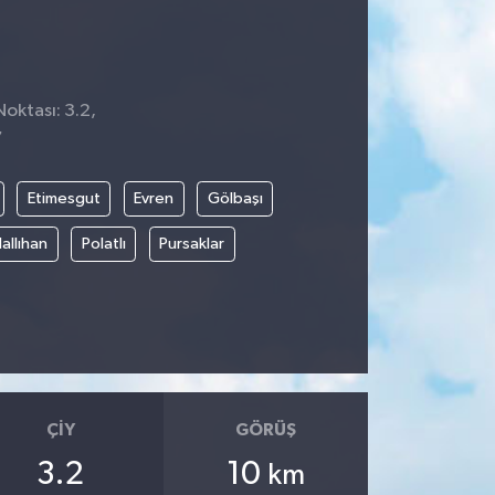
Noktası: 3.2,
7
Etimesgut
Evren
Gölbaşı
allıhan
Polatlı
Pursaklar
ÇIY
GÖRÜŞ
3.2
10
km