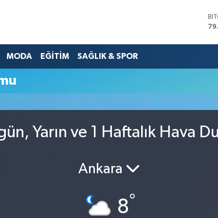
BI
79
DO
45
MODA
EĞİTİM
SAĞLIK & SPOR
EU
53
ST
umu
61
G.
68
Bİ
14
ün, Yarın ve 1 Haftalık Hava 
Ankara
°
8