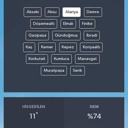
Akseki
Aksu
Alanya
Demre
Döşemealtı
Elmalı
Finike
Gazipaşa
Gündoğmuş
İbradı
Kaş
Kemer
Kepez
Konyaaltı
Korkuteli
Kumluca
Manavgat
Muratpaşa
Serik
HISSEDILEN
NEM
°
11
%74