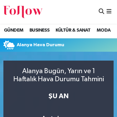
GÜNDEM
Eskişehir Nöbetçi Eczaneler
GÜNDEM
BUSINESS
KÜLTÜR & SANAT
MODA
BUSINESS
Eskişehir Hava Durumu
Alanya Hava Durumu
KÜLTÜR & SANAT
Eskişehir Namaz Vakitleri
MODA
Eskişehir Trafik Yoğunluk Haritası
Alanya Bugün, Yarın ve 1
EĞİTİM
Süper Lig Puan Durumu ve Fikstür
Haftalık Hava Durumu Tahmini
SAĞLIK & SPOR
Tüm Manşetler
ŞU AN
Son Dakika Haberleri
Haber Arşivi