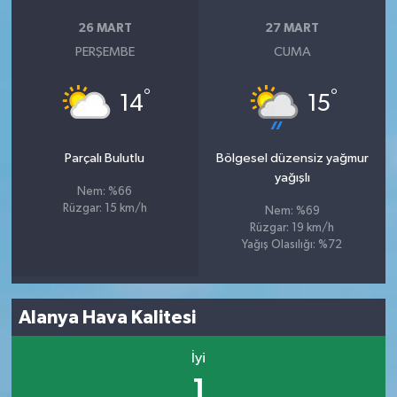
26 MART
27 MART
PERŞEMBE
CUMA
°
°
14
15
Parçalı Bulutlu
Bölgesel düzensiz yağmur
yağışlı
Nem: %66
Rüzgar: 15 km/h
Nem: %69
Rüzgar: 19 km/h
Yağış Olasılığı: %72
Alanya Hava Kalitesi
İyi
1