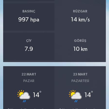
BASINÇ
RÜZGAR
997
14
hpa
km/s
ÇIY
GÖRÜŞ
7.9
10
km
22 MART
23 MART
PAZAR
PAZARTESI
°
°
14
14