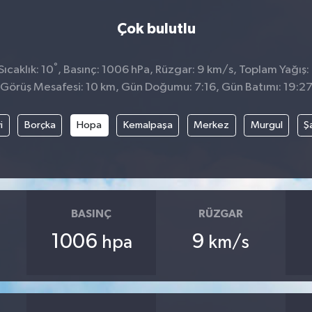
Çok bulutlu
°
ıcaklık: 10
, Basınç: 1006 hPa, Rüzgar: 9 km/s, Toplam Yağış:
Görüş Mesafesi: 10 km, Gün Doğumu: 7:16, Gün Batımı: 19:2
i
Borçka
Hopa
Kemalpaşa
Merkez
Murgul
Ş
BASINÇ
RÜZGAR
1006
9
hpa
km/s