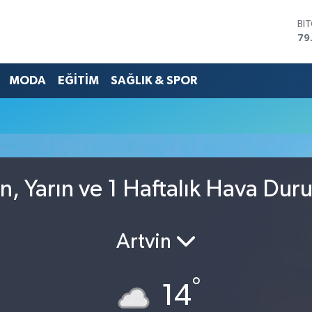
BI
79
DO
45
MODA
EĞİTİM
SAĞLIK & SPOR
EU
53
ST
61
G.
68
Bİ
14
, Yarın ve 1 Haftalık Hava Dur
Artvin
°
14