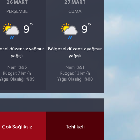
26 MART
27 MART
PERŞEMBE
CUMA
°
°
9
9
esel düzensiz yağmur
Bölgesel düzensiz yağmur
yağışlı
yağışlı
Nem: %95
Nem: %91
Rüzgar: 7 km/h
Rüzgar: 13 km/h
Yağış Olasılığı: %89
Yağış Olasılığı: %88
Çok Sağlıksız
Tehlikeli