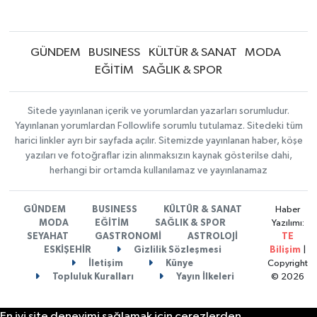
GÜNDEM
BUSINESS
KÜLTÜR & SANAT
MODA
EĞİTİM
SAĞLIK & SPOR
Sitede yayınlanan içerik ve yorumlardan yazarları sorumludur.
Yayınlanan yorumlardan Followlife sorumlu tutulamaz. Sitedeki tüm
harici linkler ayrı bir sayfada açılır. Sitemizde yayınlanan haber, köşe
yazıları ve fotoğraflar izin alınmaksızın kaynak gösterilse dahi,
herhangi bir ortamda kullanılamaz ve yayınlanamaz
GÜNDEM
BUSINESS
KÜLTÜR & SANAT
Haber
MODA
EĞİTİM
SAĞLIK & SPOR
Yazılımı:
SEYAHAT
GASTRONOMİ
ASTROLOJİ
TE
ESKİŞEHİR
Gizlilik Sözleşmesi
Bilişim
|
İletişim
Künye
Copyright
Topluluk Kuralları
Yayın İlkeleri
© 2026
En iyi site deneyimi sağlamak için çerezlerden