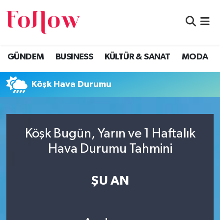
GÜNDEM
Eskişehir Nöbetçi Eczaneler
GÜNDEM
BUSINESS
KÜLTÜR & SANAT
MODA
BUSINESS
Eskişehir Hava Durumu
Köşk Hava Durumu
KÜLTÜR & SANAT
Eskişehir Namaz Vakitleri
MODA
Eskişehir Trafik Yoğunluk Haritası
Köşk Bugün, Yarın ve 1 Haftalık
EĞİTİM
Süper Lig Puan Durumu ve Fikstür
Hava Durumu Tahmini
SAĞLIK & SPOR
Tüm Manşetler
ŞU AN
Son Dakika Haberleri
Haber Arşivi