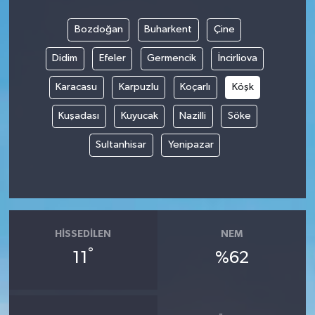
Bozdoğan
Buharkent
Çine
Didim
Efeler
Germencik
İncirliova
Karacasu
Karpuzlu
Koçarlı
Köşk
Kuşadası
Kuyucak
Nazilli
Söke
Sultanhisar
Yenipazar
HISSEDILEN
NEM
°
11
%62