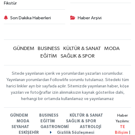
Fikstür
Son Dakika Haberleri
Haber Arşivi
GÜNDEM
BUSINESS
KÜLTÜR & SANAT
MODA
EĞİTİM
SAĞLIK & SPOR
Sitede yayınlanan içerik ve yorumlardan yazarları sorumludur.
Yayınlanan yorumlardan Followlife sorumlu tutulamaz. Sitedeki tüm
harici linkler ayrı bir sayfada açılır. Sitemizde yayınlanan haber, köşe
yazıları ve fotoğraflar izin alınmaksızın kaynak gösterilse dahi,
herhangi bir ortamda kullanılamaz ve yayınlanamaz
GÜNDEM
BUSINESS
KÜLTÜR & SANAT
Haber
MODA
EĞİTİM
SAĞLIK & SPOR
Yazılımı:
SEYAHAT
GASTRONOMİ
ASTROLOJİ
TE
ESKİŞEHİR
Gizlilik Sözleşmesi
Bilişim
|