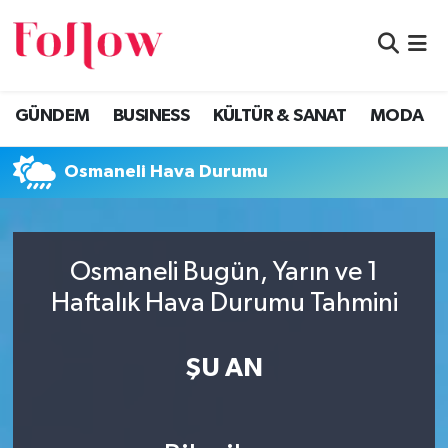
GÜNDEM
Eskişehir Nöbetçi Eczaneler
GÜNDEM
BUSINESS
KÜLTÜR & SANAT
MODA
BUSINESS
Eskişehir Hava Durumu
Osmaneli Hava Durumu
KÜLTÜR & SANAT
Eskişehir Namaz Vakitleri
MODA
Eskişehir Trafik Yoğunluk Haritası
Osmaneli Bugün, Yarın ve 1
EĞİTİM
Süper Lig Puan Durumu ve Fikstür
Haftalık Hava Durumu Tahmini
SAĞLIK & SPOR
Tüm Manşetler
ŞU AN
Son Dakika Haberleri
Haber Arşivi