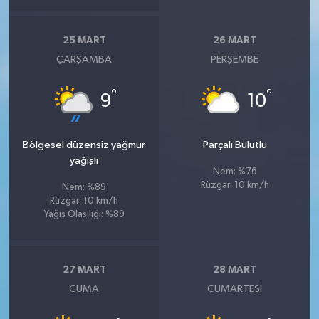
25 MART
26 MART
ÇARŞAMBA
PERŞEMBE
°
°
9
10
Bölgesel düzensiz yağmur
Parçalı Bulutlu
yağışlı
Nem: %76
Rüzgar: 10 km/h
Nem: %89
Rüzgar: 10 km/h
Yağış Olasılığı: %89
27 MART
28 MART
CUMA
CUMARTESI