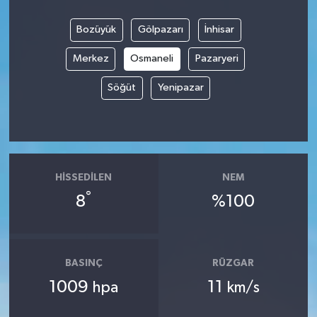
Bozüyük
Gölpazarı
İnhisar
Merkez
Osmaneli
Pazaryeri
Söğüt
Yenipazar
HISSEDILEN
NEM
°
8
%100
BASINÇ
RÜZGAR
1009
11
hpa
km/s