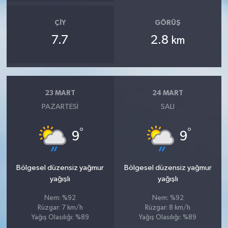
ÇIY
GÖRÜŞ
7.7
2.8
km
23 MART
24 MART
PAZARTESI
SALI
°
°
9
9
Bölgesel düzensiz yağmur
Bölgesel düzensiz yağmur
yağışlı
yağışlı
Nem: %92
Nem: %92
Rüzgar: 7 km/h
Rüzgar: 8 km/h
Yağış Olasılığı: %89
Yağış Olasılığı: %89