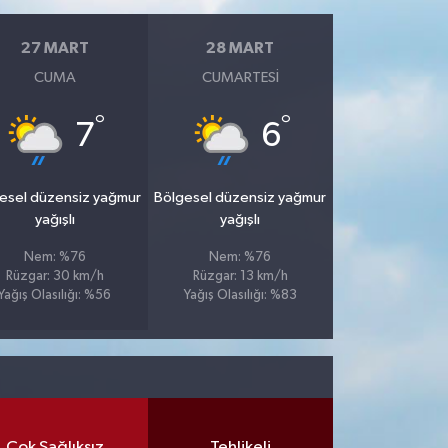
27 MART
28 MART
CUMA
CUMARTESI
°
°
7
6
esel düzensiz yağmur
Bölgesel düzensiz yağmur
yağışlı
yağışlı
Nem: %76
Nem: %76
Rüzgar: 30 km/h
Rüzgar: 13 km/h
Yağış Olasılığı: %56
Yağış Olasılığı: %83
Çok Sağlıksız
Tehlikeli