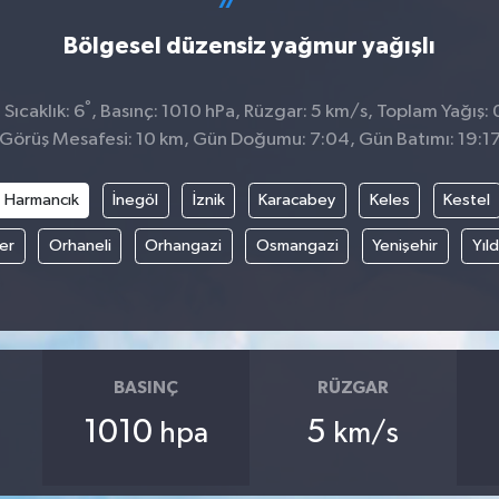
Bölgesel düzensiz yağmur yağışlı
°
Sıcaklık: 6
, Basınç: 1010 hPa, Rüzgar: 5 km/s, Toplam Yağış: 
Görüş Mesafesi: 10 km, Gün Doğumu: 7:04, Gün Batımı: 19:1
Harmancık
İnegöl
İznik
Karacabey
Keles
Kestel
fer
Orhaneli
Orhangazi
Osmangazi
Yenişehir
Yıld
BASINÇ
RÜZGAR
1010
5
hpa
km/s