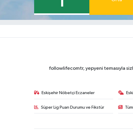
1
followlifecomtr, yepyeni temasıyla sizl
Eskişehir Nöbetçi Eczaneler
Esk
Süper Lig Puan Durumu ve Fikstür
Tüm