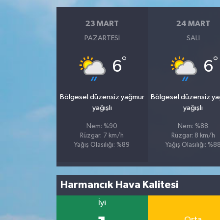
23 MART
24 MART
PAZARTESI
SALI
°
°
6
6
Bölgesel düzensiz yağmur
Bölgesel düzensiz y
yağışlı
yağışlı
Nem: %90
Nem: %88
Rüzgar: 7 km/h
Rüzgar: 8 km/h
Yağış Olasılığı: %89
Yağış Olasılığı: %8
Harmancık Hava Kalitesi
İyi
Orta