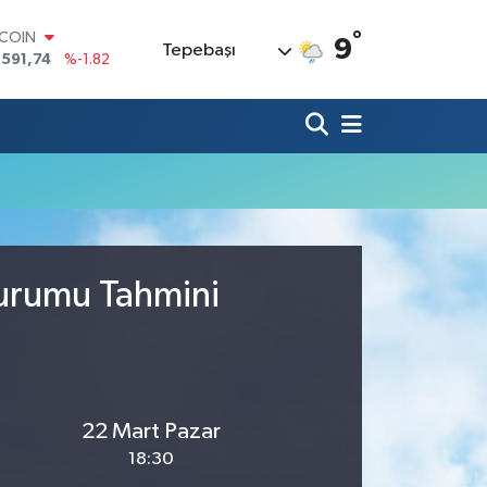
°
TCOIN
9
Tepebaşı
.591,74
%-1.82
LAR
,43620
%0.02
RO
,38690
%0.19
ERLİN
,60380
%0.18
ALTIN
62,09000
%0.19
ST100
.598,00
%0
Durumu Tahmini
22 Mart Pazar
18:30