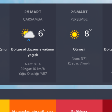
25 MART
26 MART
ÇARŞAMBA
PERŞEMBE
°
°
6
8
ağmur
Bölgesel düzensiz yağmur
Güneşli
Bölg
yağışlı
Nem: %71
Rüzgar: 7 km/h
Nem: %84
Rüzgar: 10 km/h
8
Yağış Olasılığı: %87
Hassaslar için sağlıksız
Sağlıksız