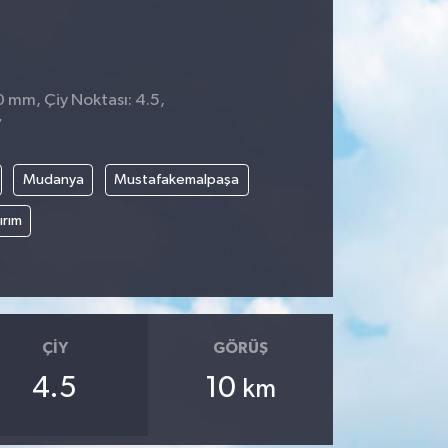
0 mm, Çiy Noktası: 4.5,
7
Mudanya
Mustafakemalpaşa
ırım
ÇIY
GÖRÜŞ
4.5
10
km