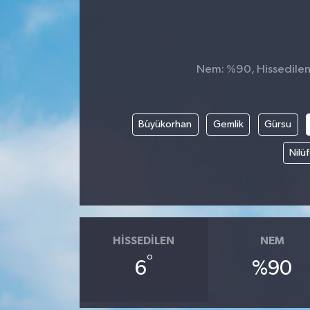
Nem: %90, Hissedilen 
Büyükorhan
Gemlik
Gürsu
Nilü
HISSEDILEN
NEM
°
6
%90