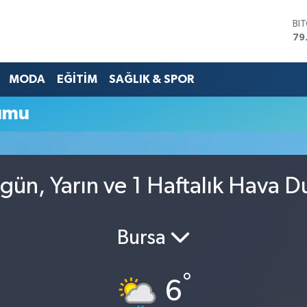
BI
79
DO
45
MODA
EĞİTİM
SAĞLIK & SPOR
EU
53
ST
umu
61
G.
68
Bİ
14
ün, Yarın ve 1 Haftalık Hava 
Bursa
°
6