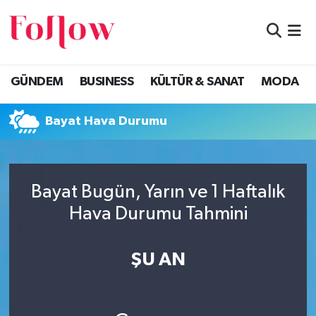
GÜNDEM
Eskişehir Nöbetçi Eczaneler
GÜNDEM
BUSINESS
KÜLTÜR & SANAT
MODA
BUSINESS
Eskişehir Hava Durumu
Bayat Hava Durumu
KÜLTÜR & SANAT
Eskişehir Namaz Vakitleri
MODA
Eskişehir Trafik Yoğunluk Haritası
Bayat Bugün, Yarın ve 1 Haftalık
EĞİTİM
Süper Lig Puan Durumu ve Fikstür
Hava Durumu Tahmini
SAĞLIK & SPOR
Tüm Manşetler
ŞU AN
Son Dakika Haberleri
Haber Arşivi