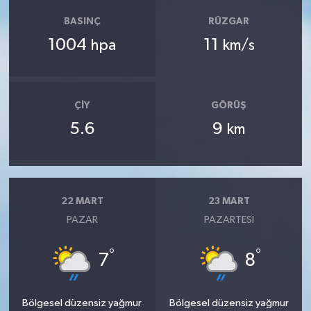
BASINÇ
RÜZGAR
1004
11
hpa
km/s
ÇIY
GÖRÜŞ
5.6
9
km
22 MART
23 MART
PAZAR
PAZARTESI
°
°
7
8
Bölgesel düzensiz yağmur
Bölgesel düzensiz yağmur