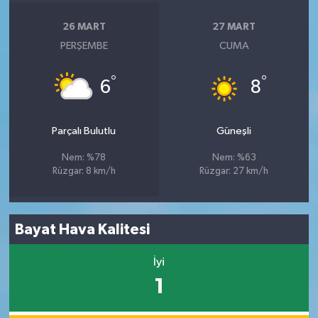
26 MART
27 MART
PERŞEMBE
CUMA
°
°
6
8
Parçalı Bulutlu
Güneşli
Nem: %78
Nem: %63
Rüzgar: 8 km/h
Rüzgar: 27 km/h
Bayat Hava Kalitesi
İyi
1