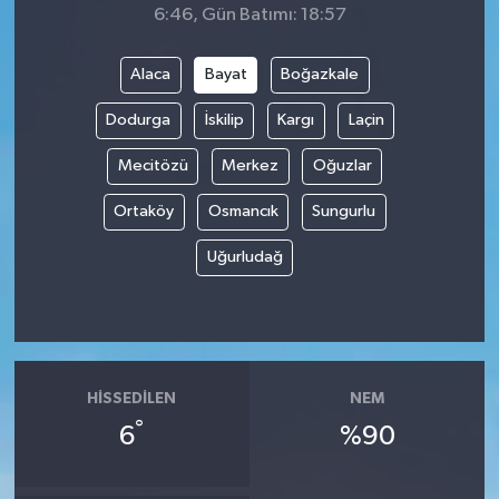
6:46, Gün Batımı: 18:57
Alaca
Bayat
Boğazkale
Dodurga
İskilip
Kargı
Laçin
Mecitözü
Merkez
Oğuzlar
Ortaköy
Osmancık
Sungurlu
Uğurludağ
HISSEDILEN
NEM
°
6
%90