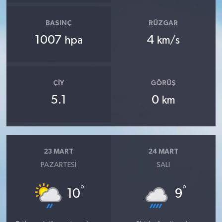
BASINÇ
RÜZGAR
1007
4
hpa
km/s
ÇIY
GÖRÜŞ
5.1
0
km
23 MART
24 MART
PAZARTESI
SALI
°
°
10
9