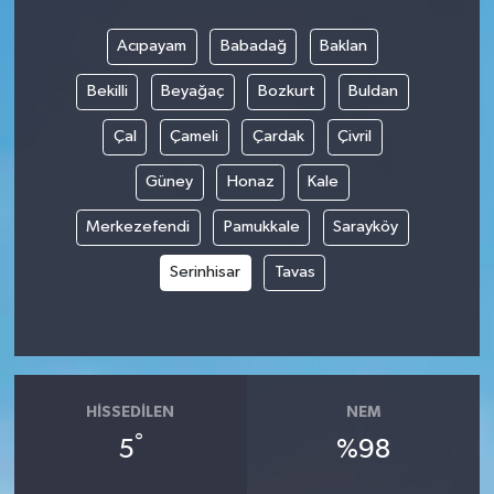
Acıpayam
Babadağ
Baklan
Bekilli
Beyağaç
Bozkurt
Buldan
Çal
Çameli
Çardak
Çivril
Güney
Honaz
Kale
Merkezefendi
Pamukkale
Sarayköy
Serinhisar
Tavas
HISSEDILEN
NEM
°
5
%98