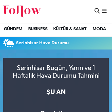
GÜNDEM
Eskişehir Nöbetçi Eczaneler
GÜNDEM
BUSINESS
KÜLTÜR & SANAT
MODA
BUSINESS
Eskişehir Hava Durumu
Serinhisar Hava Durumu
KÜLTÜR & SANAT
Eskişehir Namaz Vakitleri
MODA
Eskişehir Trafik Yoğunluk Haritası
Serinhisar Bugün, Yarın ve 1
EĞİTİM
Süper Lig Puan Durumu ve Fikstür
Haftalık Hava Durumu Tahmini
SAĞLIK & SPOR
Tüm Manşetler
ŞU AN
Son Dakika Haberleri
Haber Arşivi