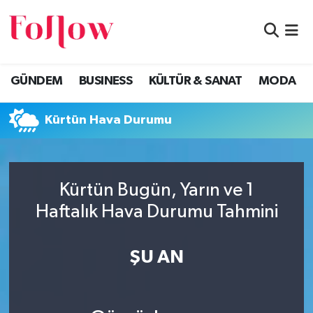
GÜNDEM
Eskişehir Nöbetçi Eczaneler
GÜNDEM
BUSINESS
KÜLTÜR & SANAT
MODA
BUSINESS
Eskişehir Hava Durumu
Kürtün Hava Durumu
KÜLTÜR & SANAT
Eskişehir Namaz Vakitleri
MODA
Eskişehir Trafik Yoğunluk Haritası
Kürtün Bugün, Yarın ve 1
EĞİTİM
Süper Lig Puan Durumu ve Fikstür
Haftalık Hava Durumu Tahmini
SAĞLIK & SPOR
Tüm Manşetler
ŞU AN
Son Dakika Haberleri
Haber Arşivi