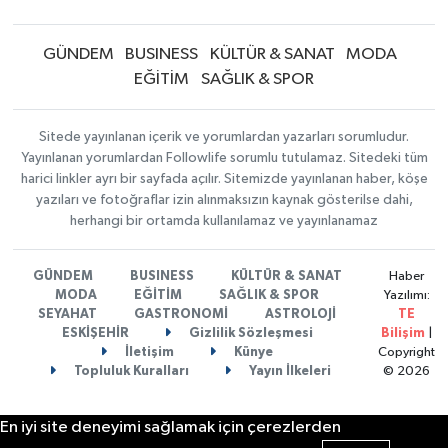
GÜNDEM
BUSINESS
KÜLTÜR & SANAT
MODA
EĞİTİM
SAĞLIK & SPOR
Sitede yayınlanan içerik ve yorumlardan yazarları sorumludur.
Yayınlanan yorumlardan Followlife sorumlu tutulamaz. Sitedeki tüm
harici linkler ayrı bir sayfada açılır. Sitemizde yayınlanan haber, köşe
yazıları ve fotoğraflar izin alınmaksızın kaynak gösterilse dahi,
herhangi bir ortamda kullanılamaz ve yayınlanamaz
GÜNDEM
BUSINESS
KÜLTÜR & SANAT
Haber
MODA
EĞİTİM
SAĞLIK & SPOR
Yazılımı:
SEYAHAT
GASTRONOMİ
ASTROLOJİ
TE
ESKİŞEHİR
Gizlilik Sözleşmesi
Bilişim
|
İletişim
Künye
Copyright
Topluluk Kuralları
Yayın İlkeleri
© 2026
En iyi site deneyimi sağlamak için çerezlerden