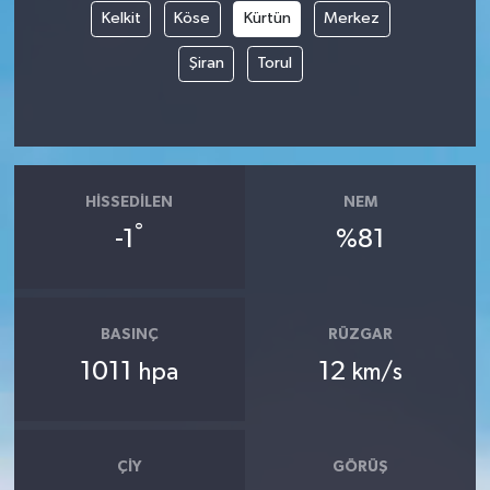
Kelkit
Köse
Kürtün
Merkez
Şiran
Torul
HISSEDILEN
NEM
°
-1
%81
BASINÇ
RÜZGAR
1011
12
hpa
km/s
ÇIY
GÖRÜŞ