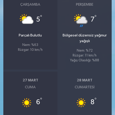
ÇARŞAMBA
PERŞEMBE
°
°
5
7
Parçalı Bulutlu
Bölgesel düzensiz yağmur
yağışlı
Nem: %63
Rüzgar: 10 km/h
Nem: %72
Rüzgar: 11 km/h
Yağış Olasılığı: %88
27 MART
28 MART
CUMA
CUMARTESI
°
°
6
8