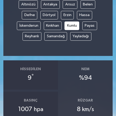
Altınözü
Antakya
Arsuz
Belen
Defne
Dörtyol
Erzin
Hassa
İskenderun
Kırıkhan
Kumlu
Payas
Reyhanlı
Samandağ
Yayladağı
HISSEDILEN
NEM
°
9
%94
BASINÇ
RÜZGAR
1007
8
hpa
km/s