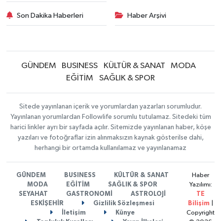
Son Dakika Haberleri
Haber Arşivi
GÜNDEM
BUSINESS
KÜLTÜR & SANAT
MODA
EĞİTİM
SAĞLIK & SPOR
Sitede yayınlanan içerik ve yorumlardan yazarları sorumludur.
Yayınlanan yorumlardan Followlife sorumlu tutulamaz. Sitedeki tüm
harici linkler ayrı bir sayfada açılır. Sitemizde yayınlanan haber, köşe
yazıları ve fotoğraflar izin alınmaksızın kaynak gösterilse dahi,
herhangi bir ortamda kullanılamaz ve yayınlanamaz
GÜNDEM
BUSINESS
KÜLTÜR & SANAT
Haber
MODA
EĞİTİM
SAĞLIK & SPOR
Yazılımı:
SEYAHAT
GASTRONOMİ
ASTROLOJİ
TE
ESKİŞEHİR
Gizlilik Sözleşmesi
Bilişim
|
İletişim
Künye
Copyright