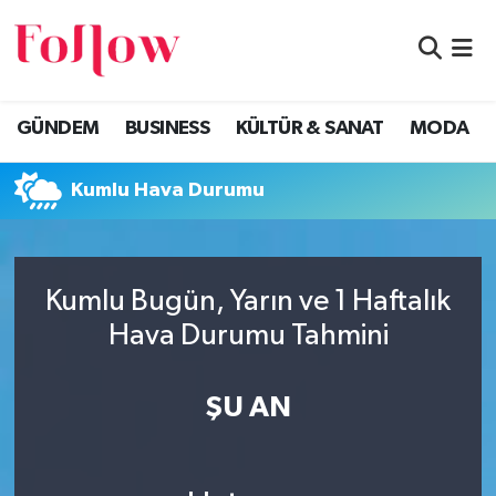
GÜNDEM
Eskişehir Nöbetçi Eczaneler
GÜNDEM
BUSINESS
KÜLTÜR & SANAT
MODA
BUSINESS
Eskişehir Hava Durumu
Kumlu Hava Durumu
KÜLTÜR & SANAT
Eskişehir Namaz Vakitleri
MODA
Eskişehir Trafik Yoğunluk Haritası
Kumlu Bugün, Yarın ve 1 Haftalık
EĞİTİM
Süper Lig Puan Durumu ve Fikstür
Hava Durumu Tahmini
SAĞLIK & SPOR
Tüm Manşetler
ŞU AN
Son Dakika Haberleri
Haber Arşivi