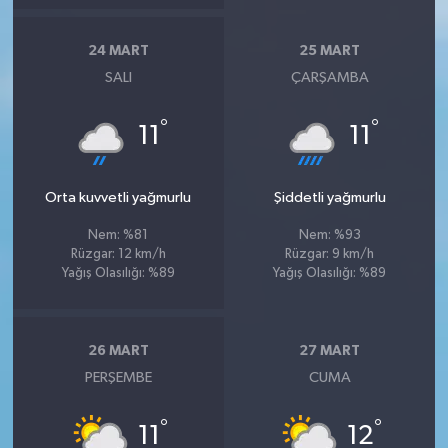
24 MART
25 MART
SALI
ÇARŞAMBA
°
°
11
11
Orta kuvvetli yağmurlu
Şiddetli yağmurlu
Nem: %81
Nem: %93
Rüzgar: 12 km/h
Rüzgar: 9 km/h
Yağış Olasılığı: %89
Yağış Olasılığı: %89
26 MART
27 MART
PERŞEMBE
CUMA
°
°
11
12