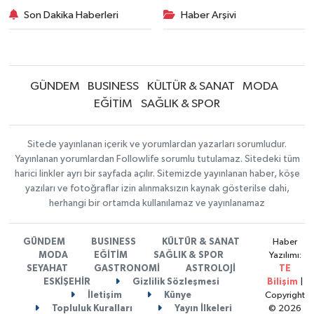
Son Dakika Haberleri
Haber Arşivi
GÜNDEM
BUSINESS
KÜLTÜR & SANAT
MODA
EĞİTİM
SAĞLIK & SPOR
Sitede yayınlanan içerik ve yorumlardan yazarları sorumludur.
Yayınlanan yorumlardan Followlife sorumlu tutulamaz. Sitedeki tüm
harici linkler ayrı bir sayfada açılır. Sitemizde yayınlanan haber, köşe
yazıları ve fotoğraflar izin alınmaksızın kaynak gösterilse dahi,
herhangi bir ortamda kullanılamaz ve yayınlanamaz
GÜNDEM
BUSINESS
KÜLTÜR & SANAT
Haber
MODA
EĞİTİM
SAĞLIK & SPOR
Yazılımı:
SEYAHAT
GASTRONOMİ
ASTROLOJİ
TE
ESKİŞEHİR
Gizlilik Sözleşmesi
Bilişim
|
İletişim
Künye
Copyright
Topluluk Kuralları
Yayın İlkeleri
© 2026