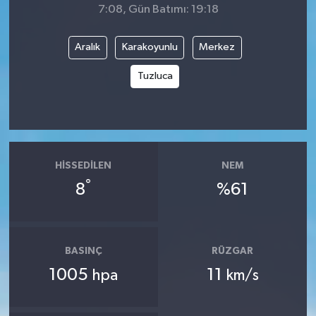
7:08, Gün Batımı: 19:18
Aralık
Karakoyunlu
Merkez
Tuzluca
HISSEDILEN
NEM
°
8
%61
BASINÇ
RÜZGAR
1005
11
hpa
km/s