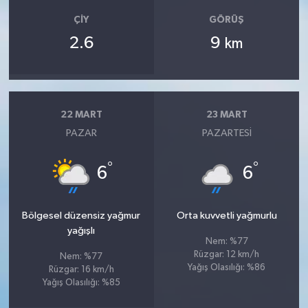
ÇIY
GÖRÜŞ
2.6
9
km
22 MART
23 MART
PAZAR
PAZARTESI
°
°
6
6
Bölgesel düzensiz yağmur
Orta kuvvetli yağmurlu
yağışlı
Nem: %77
Rüzgar: 12 km/h
Nem: %77
Yağış Olasılığı: %86
Rüzgar: 16 km/h
Yağış Olasılığı: %85