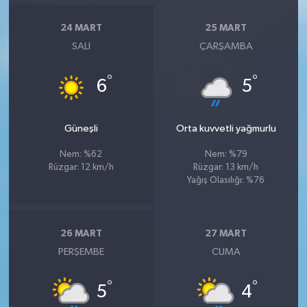
24 MART
25 MART
SALI
ÇARŞAMBA
°
°
6
5
Güneşli
Orta kuvvetli yağmurlu
Nem: %62
Nem: %79
Rüzgar: 12 km/h
Rüzgar: 13 km/h
Yağış Olasılığı: %76
26 MART
27 MART
PERŞEMBE
CUMA
°
°
5
4