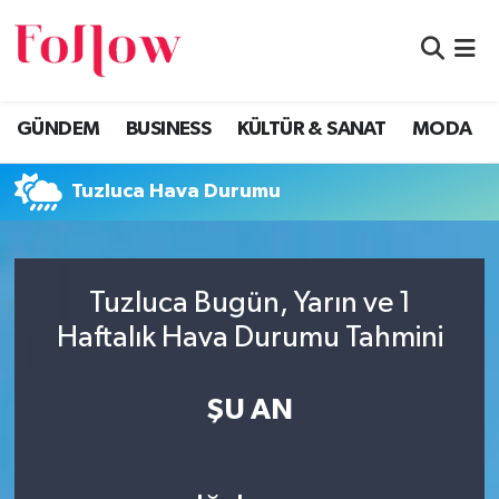
GÜNDEM
Eskişehir Nöbetçi Eczaneler
GÜNDEM
BUSINESS
KÜLTÜR & SANAT
MODA
BUSINESS
Eskişehir Hava Durumu
Tuzluca Hava Durumu
KÜLTÜR & SANAT
Eskişehir Namaz Vakitleri
MODA
Eskişehir Trafik Yoğunluk Haritası
Tuzluca Bugün, Yarın ve 1
EĞİTİM
Süper Lig Puan Durumu ve Fikstür
Haftalık Hava Durumu Tahmini
SAĞLIK & SPOR
Tüm Manşetler
ŞU AN
Son Dakika Haberleri
Haber Arşivi