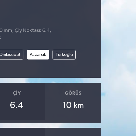
 0 mm, Çiy Noktası: 6.4,
3
Onikişubat
Pazarcık
Türkoğlu
ÇIY
GÖRÜŞ
6.4
10
km