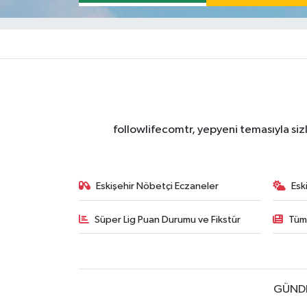
followlifecomtr, yepyeni temasıyla sizl
Eskişehir Nöbetçi Eczaneler
Esk
Süper Lig Puan Durumu ve Fikstür
Tüm
GÜND