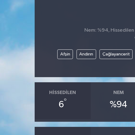
Nem: %94, Hissedilen S
Afşin
Andırın
Çağlayancerit
HISSEDILEN
NEM
°
6
%94