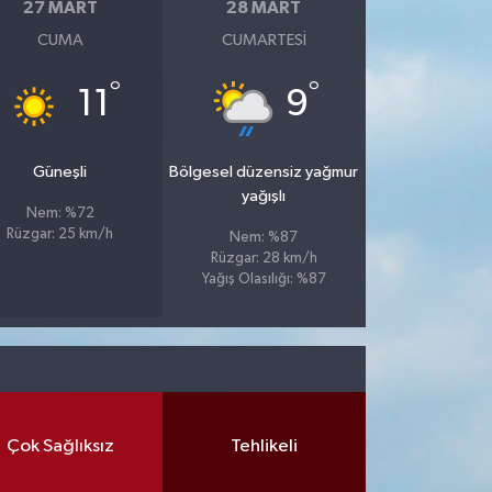
27 MART
28 MART
CUMA
CUMARTESI
°
°
11
9
Güneşli
Bölgesel düzensiz yağmur
yağışlı
Nem: %72
Rüzgar: 25 km/h
Nem: %87
Rüzgar: 28 km/h
Yağış Olasılığı: %87
Çok Sağlıksız
Tehlikeli