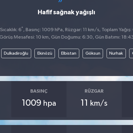
Hafif sağnak yağışlı
°
ıcaklık: 6
, Basınç: 1009 hPa, Rüzgar: 11 km/s, Toplam Yağış:
Görüş Mesafesi: 10 km, Gün Doğumu: 6:30, Gün Batımı: 18:4
Dulkadiroğlu
Ekinözü
Elbistan
Göksun
Nurhak
BASINÇ
RÜZGAR
1009
11
hpa
km/s