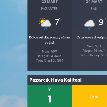
23 MART
24 MART
PAZARTESI
SALI
°
°
7
9
Bölgesel düzensiz yağmur
Orta kuvvetli yağmu
yağışlı
Nem: %81
Rüzgar: 16 km/h
Nem: %90
Yağış Olasılığı: %8
Rüzgar: 14 km/h
Yağış Olasılığı: %84
Pazarcık Hava Kalitesi
İyi
1
Orta