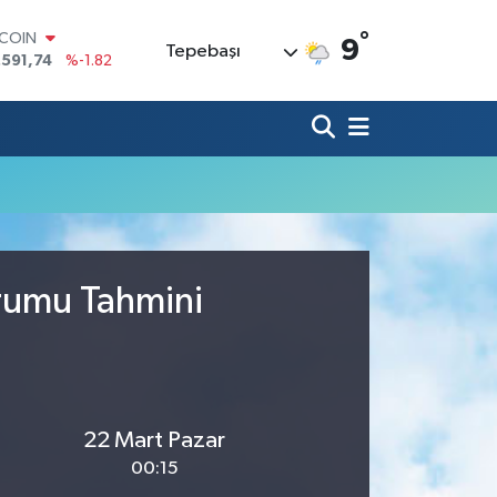
°
TCOIN
9
Tepebaşı
.591,74
%-1.82
LAR
,43620
%0.02
RO
,38690
%0.19
ERLİN
,60380
%0.18
ALTIN
62,09000
%0.19
ST100
.598,00
%0
urumu Tahmini
22 Mart Pazar
00:15