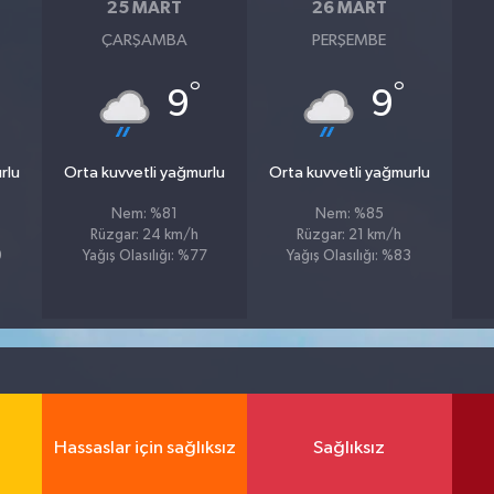
25 MART
26 MART
ÇARŞAMBA
PERŞEMBE
°
°
9
9
rlu
Orta kuvvetli yağmurlu
Orta kuvvetli yağmurlu
Nem: %81
Nem: %85
Rüzgar: 24 km/h
Rüzgar: 21 km/h
9
Yağış Olasılığı: %77
Yağış Olasılığı: %83
Hassaslar için sağlıksız
Sağlıksız