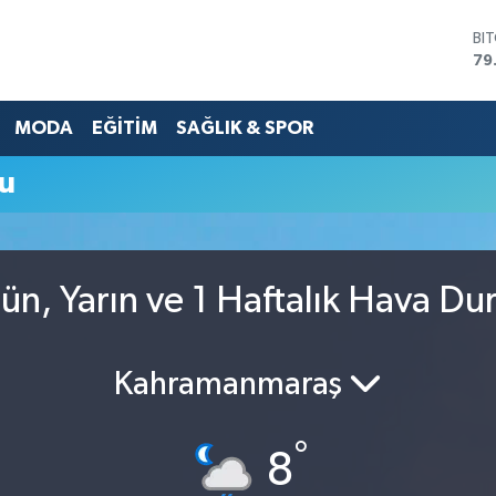
BI
79
DO
45
MODA
EĞİTİM
SAĞLIK & SPOR
EU
53
ST
u
61
G.
68
Bİ
14
ün, Yarın ve 1 Haftalık Hava D
Kahramanmaraş
°
8