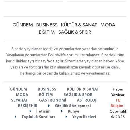
GÜNDEM
BUSINESS
KÜLTÜR & SANAT
MODA
EĞİTİM
SAĞLIK & SPOR
Sitede yayınlanan içerik ve yorumlardan yazarları sorumludur.
Yayınlanan yorumlardan Followlife sorumlu tutulamaz. Sitedeki tüm
harici linkler ayrı bir sayfada açılır. Sitemizde yayınlanan haber, köşe
yazıları ve fotoğraflar izin alınmaksızın kaynak gösterilse dahi,
herhangi bir ortamda kullanılamaz ve yayınlanamaz
GÜNDEM
BUSINESS
KÜLTÜR & SANAT
Haber
MODA
EĞİTİM
SAĞLIK & SPOR
Yazılımı:
SEYAHAT
GASTRONOMİ
ASTROLOJİ
TE
ESKİŞEHİR
Gizlilik Sözleşmesi
Bilişim
|
İletişim
Künye
Copyright
Topluluk Kuralları
Yayın İlkeleri
© 2026