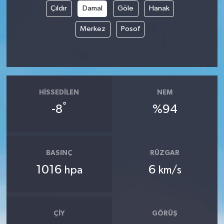
Çıldır
Damal
Göle
Hanak
Merkez
Posof
HISSEDILEN
NEM
°
-8
%94
BASINÇ
RÜZGAR
1016
6
hpa
km/s
ÇIY
GÖRÜŞ