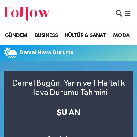
GÜNDEM
Eskişehir Nöbetçi Eczaneler
GÜNDEM
BUSINESS
KÜLTÜR & SANAT
MODA
BUSINESS
Eskişehir Hava Durumu
Damal Hava Durumu
KÜLTÜR & SANAT
Eskişehir Namaz Vakitleri
MODA
Eskişehir Trafik Yoğunluk Haritası
Damal Bugün, Yarın ve 1 Haftalık
EĞİTİM
Süper Lig Puan Durumu ve Fikstür
Hava Durumu Tahmini
SAĞLIK & SPOR
Tüm Manşetler
ŞU AN
Son Dakika Haberleri
Haber Arşivi