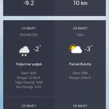
-9.2
10
km
23 MART
24 MART
PAZARTESI
SALI
°
°
-2
-3
Yoğun kar yağışlı
Parçalı Bulutlu
Nem: %96
Nem: %89
Rüzgar: 12 km/h
Rüzgar: 5 km/h
Yağış Olasılığı: %88
Kar Olasılığı: %30
25 MART
26 MART