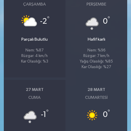
ÇARŞAMBA
PERŞEMBE
°
°
-2
0
Parçalı Bulutlu
Hafif karlı
Nem: %87
Nem: %96
Rüzgar: 4 km/h
Rüzgar: 7 km/h
Kar Olasılığı: %3
Yağış Olasılığı: %85
Kar Olasılığı: %27
27 MART
28 MART
CUMA
CUMARTESI
°
°
-1
0