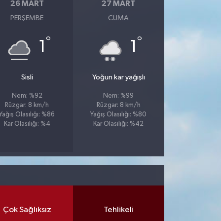
26 MART
27 MART
PERŞEMBE
CUMA
°
°
1
1
Sisli
Yoğun kar yağışlı
Nem: %92
Nem: %99
Rüzgar: 8 km/h
Rüzgar: 8 km/h
Yağış Olasılığı: %86
Yağış Olasılığı: %80
Kar Olasılığı: %4
Kar Olasılığı: %42
Çok Sağlıksız
Tehlikeli