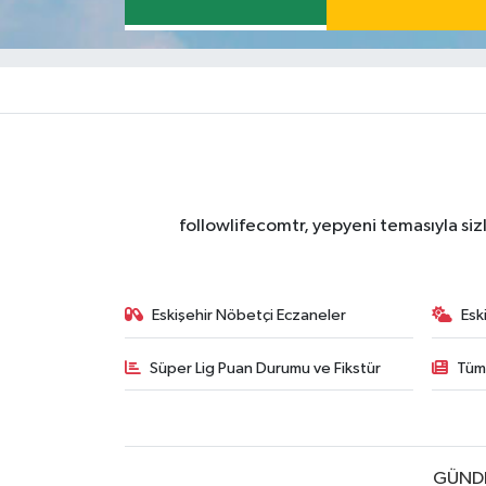
followlifecomtr, yepyeni temasıyla sizl
Eskişehir Nöbetçi Eczaneler
Esk
Süper Lig Puan Durumu ve Fikstür
Tüm
GÜND