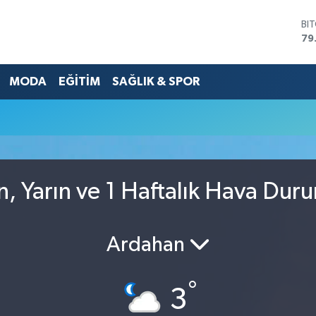
BI
79
DO
45
MODA
EĞİTİM
SAĞLIK & SPOR
EU
53
ST
61
G.
68
Bİ
14
, Yarın ve 1 Haftalık Hava Dur
Ardahan
°
3