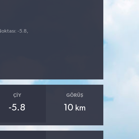
oktası: -5.8,
ÇIY
GÖRÜŞ
-5.8
10
km