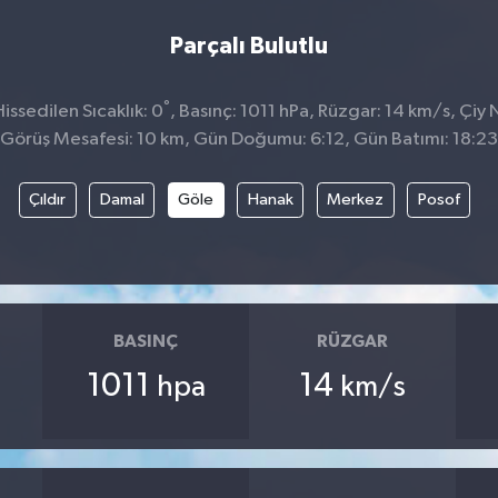
Parçalı Bulutlu
°
ssedilen Sıcaklık: 0
, Basınç: 1011 hPa, Rüzgar: 14 km/s, Çiy N
Görüş Mesafesi: 10 km, Gün Doğumu: 6:12, Gün Batımı: 18:23
Çıldır
Damal
Göle
Hanak
Merkez
Posof
BASINÇ
RÜZGAR
1011
14
hpa
km/s