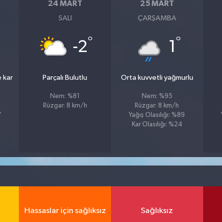
24 MART
25 MART
SALI
ÇARŞAMBA
°
°
-2
1
e kar
Parçalı Bulutlu
Orta kuvvetli yağmurlu
Nem: %81
Nem: %95
Rüzgar: 8 km/h
Rüzgar: 8 km/h
7
Yağış Olasılığı: %89
Kar Olasılığı: %24
Hassaslar için sağlıksız
Sağlıksız