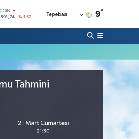
°
TCOIN
9
Tepebaşı
.591,74
%-1.82
LAR
,43620
%0.02
RO
,38690
%0.19
ERLİN
,60380
%0.18
ALTIN
62,09000
%0.19
ST100
.598,00
%0
umu Tahmini
21 Mart Cumartesi
21:30