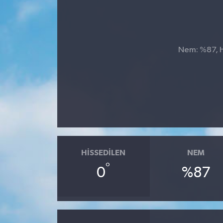
Nem: %87, Hi
HISSEDILEN
NEM
°
0
%87