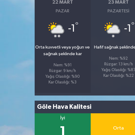
22 MART
23 MART
PAZAR
PAZARTESI
°
°
-1
-1
Orta kuvvetli veya yoğun ve
Hafif sağnak şeklind
sağnak şeklinde kar
Nem: %92
Rüzgar: 13 km/h
Nem: %91
Yağış Olasılığı: %8
Rüzgar: 9 km/h
Kar Olasılığı: %22
Yağış Olasılığı: %90
Kar Olasılığı: %3
Göle Hava Kalitesi
İyi
1
Orta