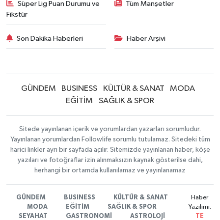
Süper Lig Puan Durumu ve
Tüm Manşetler
Fikstür
Son Dakika Haberleri
Haber Arşivi
GÜNDEM
BUSINESS
KÜLTÜR & SANAT
MODA
EĞİTİM
SAĞLIK & SPOR
Sitede yayınlanan içerik ve yorumlardan yazarları sorumludur.
Yayınlanan yorumlardan Followlife sorumlu tutulamaz. Sitedeki tüm
harici linkler ayrı bir sayfada açılır. Sitemizde yayınlanan haber, köşe
yazıları ve fotoğraflar izin alınmaksızın kaynak gösterilse dahi,
herhangi bir ortamda kullanılamaz ve yayınlanamaz
GÜNDEM
BUSINESS
KÜLTÜR & SANAT
Haber
MODA
EĞİTİM
SAĞLIK & SPOR
Yazılımı:
SEYAHAT
GASTRONOMİ
ASTROLOJİ
TE