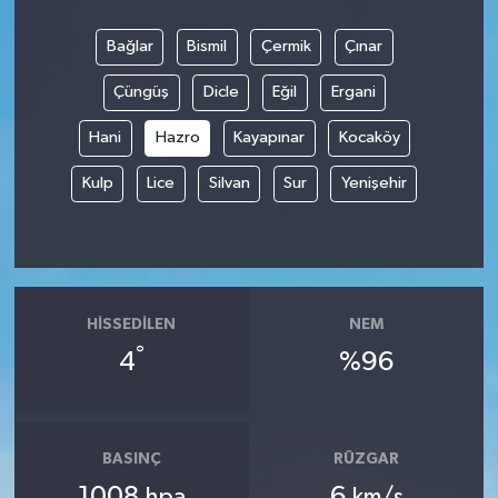
Bağlar
Bismil
Çermik
Çınar
Çüngüş
Dicle
Eğil
Ergani
Hani
Hazro
Kayapınar
Kocaköy
Kulp
Lice
Silvan
Sur
Yenişehir
HISSEDILEN
NEM
°
4
%96
BASINÇ
RÜZGAR
1008
6