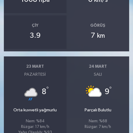
hpa
km/s
ÇIY
GÖRÜŞ
3.9
7
km
23 MART
24 MART
PAZARTESI
SALI
°
°
8
9
Orta kuvvetli yağmurlu
Parçalı Bulutlu
Nem: %84
Nem: %68
Rüzgar: 17 km/h
Rüzgar: 7 km/h
Yağış Olasılığı: %93