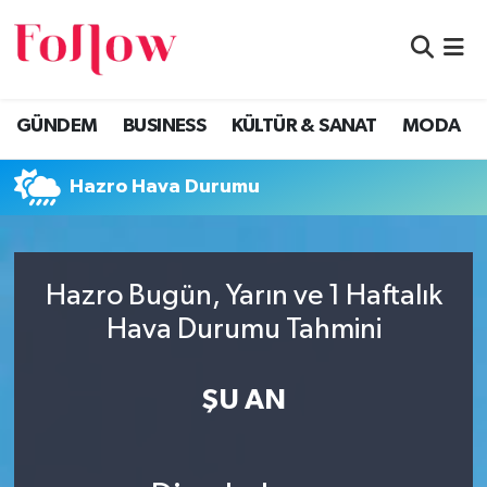
GÜNDEM
Eskişehir Nöbetçi Eczaneler
GÜNDEM
BUSINESS
KÜLTÜR & SANAT
MODA
BUSINESS
Eskişehir Hava Durumu
Hazro Hava Durumu
KÜLTÜR & SANAT
Eskişehir Namaz Vakitleri
MODA
Eskişehir Trafik Yoğunluk Haritası
Hazro Bugün, Yarın ve 1 Haftalık
EĞİTİM
Süper Lig Puan Durumu ve Fikstür
Hava Durumu Tahmini
SAĞLIK & SPOR
Tüm Manşetler
ŞU AN
Son Dakika Haberleri
Haber Arşivi