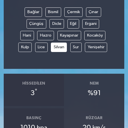
Bağlar
Bismil
Çermik
Çınar
Çüngüş
Dicle
Eğil
Ergani
Hani
Hazro
Kayapınar
Kocaköy
Kulp
Lice
Silvan
Sur
Yenişehir
HISSEDILEN
NEM
°
3
%91
BASINÇ
RÜZGAR
1010
20