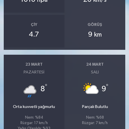
hpa
km/s
ÇIY
GÖRÜŞ
4.7
9
km
23 MART
24 MART
PAZARTESI
SALI
°
°
8
9
Orta kuvvetli yağmurlu
Parçalı Bulutlu
Nem: %84
Nem: %68
Rüzgar: 17 km/h
Rüzgar: 7 km/h
Yağış Olasılığı: %93