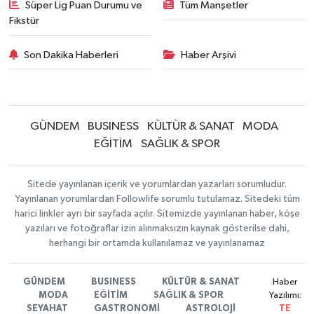
Süper Lig Puan Durumu ve
Tüm Manşetler
Fikstür
Son Dakika Haberleri
Haber Arşivi
GÜNDEM
BUSINESS
KÜLTÜR & SANAT
MODA
EĞİTİM
SAĞLIK & SPOR
Sitede yayınlanan içerik ve yorumlardan yazarları sorumludur.
Yayınlanan yorumlardan Followlife sorumlu tutulamaz. Sitedeki tüm
harici linkler ayrı bir sayfada açılır. Sitemizde yayınlanan haber, köşe
yazıları ve fotoğraflar izin alınmaksızın kaynak gösterilse dahi,
herhangi bir ortamda kullanılamaz ve yayınlanamaz
GÜNDEM
BUSINESS
KÜLTÜR & SANAT
Haber
MODA
EĞİTİM
SAĞLIK & SPOR
Yazılımı:
SEYAHAT
GASTRONOMİ
ASTROLOJİ
TE