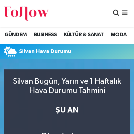
GÜNDEM
Eskişehir Nöbetçi Eczaneler
GÜNDEM
BUSINESS
KÜLTÜR & SANAT
MODA
BUSINESS
Eskişehir Hava Durumu
Silvan Hava Durumu
KÜLTÜR & SANAT
Eskişehir Namaz Vakitleri
MODA
Eskişehir Trafik Yoğunluk Haritası
Silvan Bugün, Yarın ve 1 Haftalık
EĞİTİM
Süper Lig Puan Durumu ve Fikstür
Hava Durumu Tahmini
SAĞLIK & SPOR
Tüm Manşetler
ŞU AN
Son Dakika Haberleri
Haber Arşivi